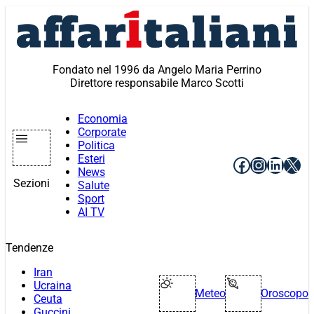
Vai
al
contenuto
Fondato nel 1996 da Angelo Maria Perrino
Direttore responsabile Marco Scotti
Economia
Corporate
Politica
Esteri
Facebook
Instagr
Linke
X
News
Sezioni
Salute
Sport
AI TV
Tendenze
Iran
Ucraina
Meteo
Oroscopo
Ceuta
Guccini