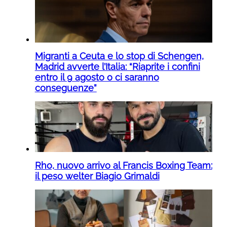
Migranti a Ceuta e lo stop di Schengen,
Madrid avverte l’Italia: “Riaprite i confini
entro il 9 agosto o ci saranno
conseguenze”
Rho, nuovo arrivo al Francis Boxing Team:
il peso welter Biagio Grimaldi