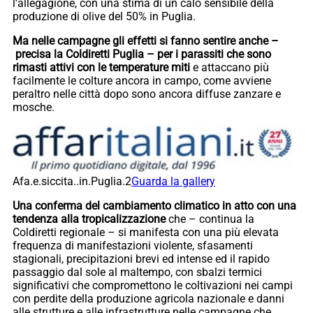
l’allegagione, con una stima di un calo sensibile della
produzione di olive del 50% in Puglia.
Ma nelle campagne gli effetti si fanno sentire anche –
precisa la Coldiretti Puglia – per i parassiti che sono
rimasti attivi con le temperature miti
e attaccano più
facilmente le colture ancora in campo, come avviene
peraltro nelle città dopo sono ancora diffuse zanzare e
mosche.
Afa.e.siccita..in.Puglia.2
Guarda la gallery
Una conferma del cambiamento climatico in atto con una
tendenza alla tropicalizzazione
che – continua la
Coldiretti regionale – si manifesta con una più elevata
frequenza di manifestazioni violente, sfasamenti
stagionali, precipitazioni brevi ed intense ed il rapido
passaggio dal sole al maltempo, con sbalzi termici
significativi che compromettono le coltivazioni nei campi
con perdite della produzione agricola nazionale e danni
alle strutture e alle infrastrutture nelle campagne che