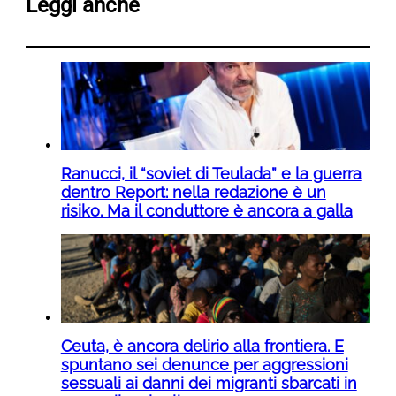
Leggi anche
Ranucci, il “soviet di Teulada” e la guerra
dentro Report: nella redazione è un
risiko. Ma il conduttore è ancora a galla
Ceuta, è ancora delirio alla frontiera. E
spuntano sei denunce per aggressioni
sessuali ai danni dei migranti sbarcati in