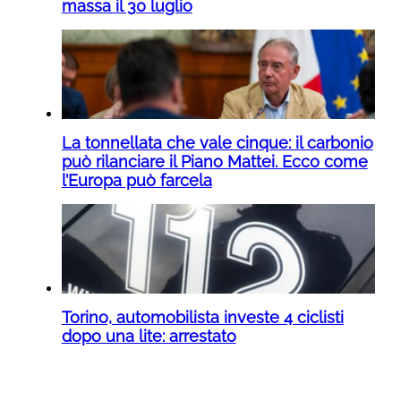
massa il 30 luglio
La tonnellata che vale cinque: il carbonio
può rilanciare il Piano Mattei. Ecco come
l’Europa può farcela
Torino, automobilista investe 4 ciclisti
dopo una lite: arrestato