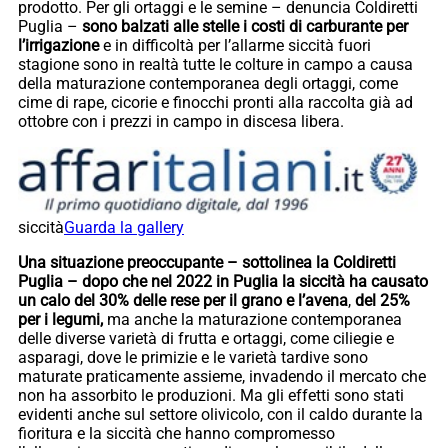
prodotto. Per gli ortaggi e le semine – denuncia Coldiretti
Puglia –
sono balzati alle stelle i costi di carburante per
l’irrigazione
e in difficoltà per l’allarme siccità fuori
stagione sono in realtà tutte le colture in campo a causa
della maturazione contemporanea degli ortaggi, come
cime di rape, cicorie e finocchi pronti alla raccolta già ad
ottobre con i prezzi in campo in discesa libera.
siccità
Guarda la gallery
Una situazione preoccupante – sottolinea la Coldiretti
Puglia – dopo che nel 2022 in Puglia la siccità ha causato
un calo del 30% delle rese per il grano e l’avena
,
del 25%
per i legumi,
ma anche la maturazione contemporanea
delle diverse varietà di frutta e ortaggi, come ciliegie e
asparagi, dove le primizie e le varietà tardive sono
maturate praticamente assieme, invadendo il mercato che
non ha assorbito le produzioni. Ma gli effetti sono stati
evidenti anche sul settore olivicolo, con il caldo durante la
fioritura e la siccità che hanno compromesso