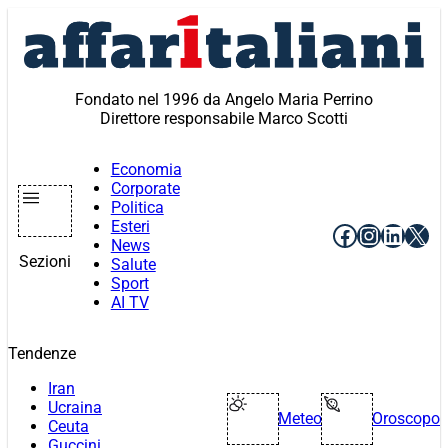
Vai
al
contenuto
Fondato nel 1996 da Angelo Maria Perrino
Direttore responsabile Marco Scotti
Economia
Corporate
Politica
Esteri
Facebook
Instagr
Linke
X
News
Sezioni
Salute
Sport
AI TV
Tendenze
Iran
Ucraina
Meteo
Oroscopo
Ceuta
Guccini