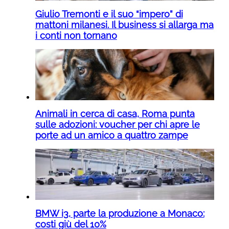
Giulio Tremonti e il suo “impero” di
mattoni milanesi. Il business si allarga ma
i conti non tornano
Animali in cerca di casa, Roma punta
sulle adozioni: voucher per chi apre le
porte ad un amico a quattro zampe
BMW i3, parte la produzione a Monaco:
costi giù del 10%