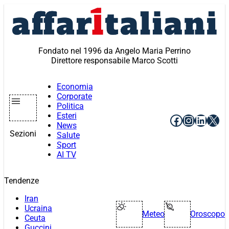
Vai
al
contenuto
Fondato nel 1996 da Angelo Maria Perrino
Direttore responsabile Marco Scotti
Economia
Corporate
Politica
Esteri
Facebook
Instagr
Linke
X
News
Sezioni
Salute
Sport
AI TV
Tendenze
Iran
Ucraina
Meteo
Oroscopo
Ceuta
Guccini