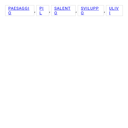
PAESAGGI
PI
SALENT
SVILUPP
ULIV
, 
, 
, 
, 
O
L
O
O
I