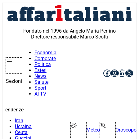
Vai
al
contenuto
Fondato nel 1996 da Angelo Maria Perrino
Direttore responsabile Marco Scotti
Economia
Corporate
Politica
Esteri
Facebook
Instagr
Linke
X
News
Sezioni
Salute
Sport
AI TV
Tendenze
Iran
Ucraina
Meteo
Oroscopo
Ceuta
Guccini