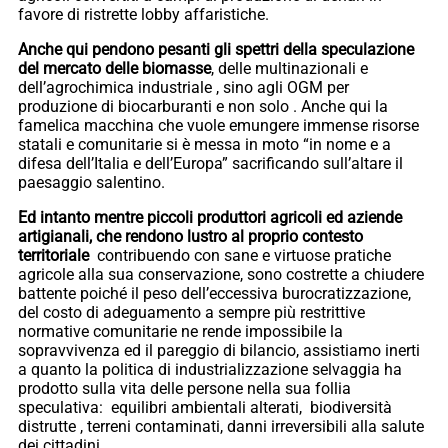
favore di ristrette lobby affaristiche.
Anche qui pendono pesanti gli spettri della speculazione
del mercato delle biomasse
, delle multinazionali e
dell’agrochimica industriale , sino agli OGM per
produzione di biocarburanti e non solo . Anche qui la
famelica macchina che vuole emungere immense risorse
statali e comunitarie si è messa in moto “in nome e a
difesa dell’Italia e dell’Europa” sacrificando sull’altare il
paesaggio salentino.
Ed intanto mentre piccoli produttori agricoli ed aziende
artigianali, che rendono lustro al proprio contesto
territoriale
contribuendo con sane e virtuose pratiche
agricole alla sua conservazione, sono costrette a chiudere
battente poiché il peso dell’eccessiva burocratizzazione,
del costo di adeguamento a sempre più restrittive
normative comunitarie ne rende impossibile la
sopravvivenza ed il pareggio di bilancio, assistiamo inerti
a quanto la politica di industrializzazione selvaggia ha
prodotto sulla vita delle persone nella sua follia
speculativa: equilibri ambientali alterati, biodiversità
distrutte , terreni contaminati, danni irreversibili alla salute
dei cittadini.