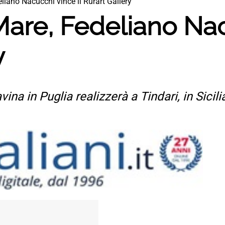
liano Nacucchi vince il Rurart Gallery
are, Fedeliano Nac
y
vina in Puglia realizzerà a Tindari, in Sicili