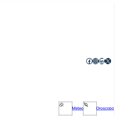
Facebook
Instagr
Linke
X
Meteo
Oroscopo