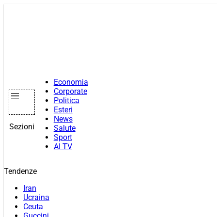
Vai
al
contenuto
Economia
Corporate
Politica
Esteri
News
Sezioni
Salute
Sport
AI TV
Tendenze
Iran
Ucraina
Ceuta
Guccini