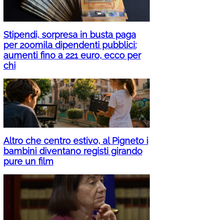
Stipendi, sorpresa in busta paga
per 200mila dipendenti pubblici:
aumenti fino a 221 euro, ecco per
chi
Altro che centro estivo, al Pigneto i
bambini diventano registi girando
pure un film