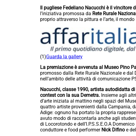
Il pugliese Fedeliano Nacucchi
è il vincitore
l’iniziativa promossa da
Rete Rurale Naziona
proprio attraverso la pittura e l’arte, il mondo
(1)
Guarda la gallery
La premiazione è avvenuta al Museo Pino Pa
promosso dalla Rete Rurale Nazionale e dal 
nell’ambito delle attività di comunicazione 
Nacucchi, classe 1990, artista autodidatta di 
contest con la sua Demetra.
Insieme agli altr
d’arte iniziata al mattino negli spazi del Muse
quattro artiste provenienti dalla Campania, da
Adige: ognuno ha portato la propria rappresen
avuto modo di raccontarla anche agli studenti
di Locorotondo e dell’I.P.S.S.E.O.A Domenic
conduttore e food performer
Nick Difino
e del