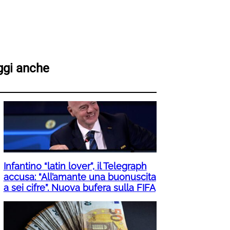
ggi anche
Infantino “latin lover”, il Telegraph
accusa: “All’amante una buonuscita
a sei cifre”. Nuova bufera sulla FIFA