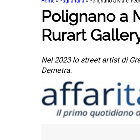
Home
»
PugliaItalia
»
Polignano a Mare, Fede
Polignano a M
Rurart Galler
Nel 2023 lo street artist di Gra
Demetra.