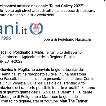
 del contest artistico nazionale “Rurart Gallery 2022”
,
le
rivolta agli street artist di tutta Italia capaci di illustrare,
 rurale italiano e le sue evoluzioni.
opera di Fedeliano Nacucchi
scali di Polignano a Mare,
nell’ambito dell’evento
Dipartimento Agricoltura della Regione Puglia –
PSR 2014-2022.
Gravina in Puglia, ha convinto la giuria tecnica del
i semifinalisti ha riproposto su tela, in una maratona
o Pascali, l’idea di bozzetto presentata al contest. Con lui
l Friuli Venezia Giulia, dal Lazio e dal Trentino Alto
tazione del rapporto possibile tra arte e ruralità. E hanno
 di quattro quinte dell’ I.I.S.S Basile Caramia – Gigante
o Modugno di Polignano a Mare, con la guida del
 contadino digitale, star di Youtube,
Matt The Farmer
.