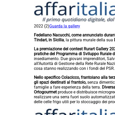
2022 (2)
Guarda la gallery
Fedeliano Nacucchi, come annunciato durant
Tindari, in Sicilia
, la pittura murale della sua
La premiazione del contest Rurart Gallery 20
pratiche del Programma di Sviluppo Rurale d
insediamento. Due giovani imprenditori, Salv
all’Autorità di Gestione della Rete Rurale Naz
cosa stanno realizzando con i fondi del PSR.
Nello specifico Colacicco, frantoiano alla te
gli spazi destinati al frantoio,
senza dimenticar
famiglie a fare esperienza della terra.
Diversa
Ortogourmet
produce e distribuisce microgreen
realizzare una serra fuori suolo automatizzata
delle celle frigo utili per lo stoccaggio dei pr