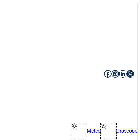
Facebook
Instagr
Linke
X
Meteo
Oroscopo