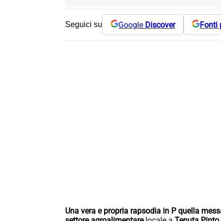
Google
Discover
Fonti 
Seguici su
Una vera e propria rapsodia in P quella mess
settore agroalimentare
locale a
Tenuta Pinto