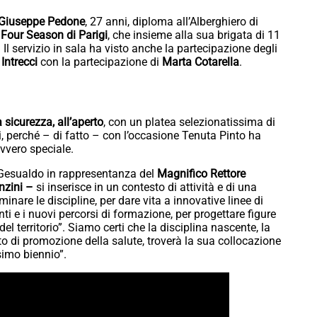
o Giuseppe Pedone
, 27 anni, diploma all’Alberghiero di
o
Four Season di Parigi
, che insieme alla sua brigata di 11
 Il servizio in sala ha visto anche la partecipazione degli
e
Intrecci
con la partecipazione di
Marta Cotarella
.
 sicurezza, all’aperto
, con un platea selezionatissima di
ari, perché – di fatto – con l’occasione Tenuta Pinto ha
vvero speciale.
 Gesualdo in rappresentanza del
Magnifico Rettore
nzini –
si inserisce in un contesto di attività e di una
nare le discipline, per dare vita a innovative linee di
nti e i nuovi percorsi di formazione, per progettare figure
el territorio”. Siamo certi che la disciplina nascente, la
 di promozione della salute, troverà la sua collocazione
simo biennio”.