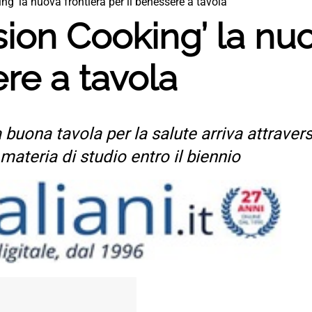
ing’ la nuova frontiera per il benessere a tavola
sion Cooking’ la nu
ere a tavola
a buona tavola per la salute arriva attraver
materia di studio entro il biennio