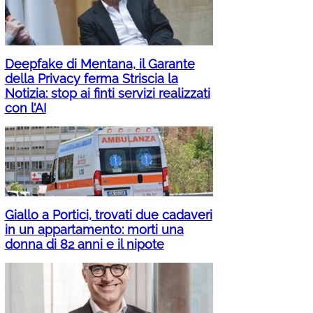
Deepfake di Mentana, il Garante
della Privacy ferma Striscia la
Notizia: stop ai finti servizi realizzati
con l’AI
Giallo a Portici, trovati due cadaveri
in un appartamento: morti una
donna di 82 anni e il nipote