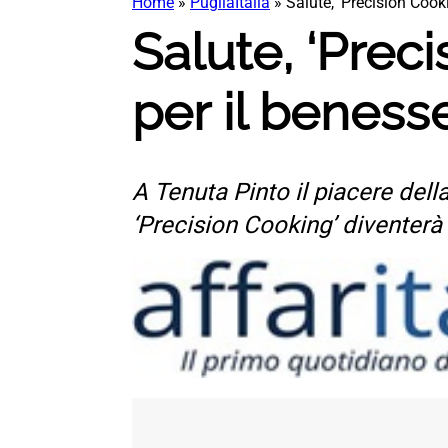
Home
»
PugliaItalia
»
Salute, ‘Precision Cook
Salute, ‘Preci
per il beness
A Tenuta Pinto il piacere dell
‘Precision Cooking’ diventerà 