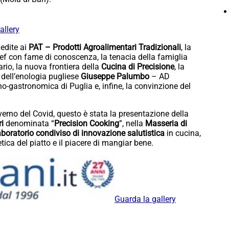
allery
dedite ai
PAT
– Prodotti Agroalimentari Tradizionali
, la
f con fame di conoscenza, la tenacia della famiglia
rio, la nuova frontiera della
Cucina di Precisione
, la
e dell’enologia pugliese
Giuseppe Palumbo
– AD
o-gastronomica di Puglia e, infine, la convinzione del
verno del Covid, questo è stata la presentazione della
ri
denominata “
Precision Cooking
”, nella
Masseria di
aboratorio condiviso di innovazione salutistica
in cucina,
tica del piatto e il piacere di mangiar bene.
Guarda la gallery