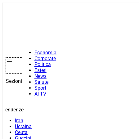
Vai
al
contenuto
Economia
Corporate
Politica
Esteri
News
Sezioni
Salute
Sport
AI TV
Tendenze
Iran
Ucraina
Ceuta
Guccini