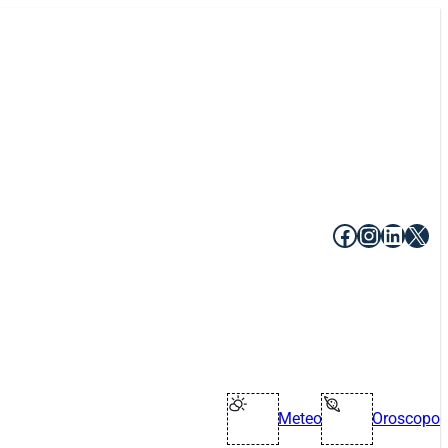
Facebook
Instagr
Linke
X
Meteo
Oroscopo