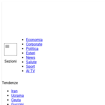
Vai
al
contenuto
Economia
Corporate
Politica
Esteri
News
Sezioni
Salute
Sport
AI TV
Tendenze
Iran
Ucraina
Ceuta
Guccini