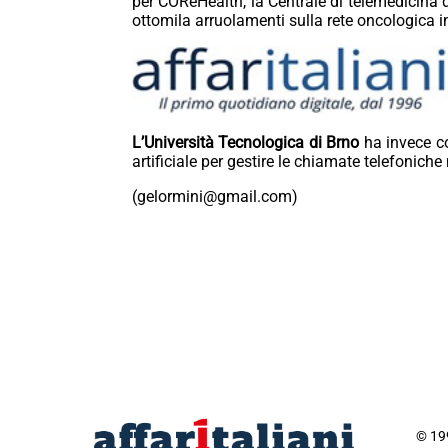
per COReHealth, la Centrale di telemedicina de
ottomila arruolamenti sulla rete oncologica i
L’Università Tecnologica di Brno
ha invece co
artificiale per gestire le chiamate telefonich
(gelormini@gmail.com)
© 199