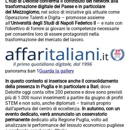
L’hub di Deloitte conferma il contributo del network alla
trasformazione digitale del Paese e in particolare
del Mezzogiorno
, nel solco di iniziative già attuate come
Operazione Talenti e Digita – promosse assieme
all’
Università degli Studi di Napoli Federico II
– e nate con
l’obiettivo di fornire ai giovani le competenze necessarie
per consentire loro di essere protagonisti nella
trasformazione del mercato del lavoro.
panorama bari 1
Guarda la gallery
In questo contesto si inserisce anche il consolidamento
della presenza in Puglia e in particolare a Bari
, dove
Deloitte oggi conta oltre 200 persone e dove sono previsti
più di 1.000 nuovi inserimenti a partire da giugno di profili
STEM e non solo, anche diplomati – trainati proprio
dall’apertura del centro di eccellenza.
In autunno, con un
evento dedicato, verrà annunciato un osservatorio
permanente
dedicato alla Regione Puglia, volto ad
analizzare le performance del tessuto economico pugliese