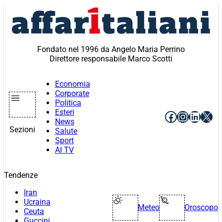
Vai
al
contenuto
Fondato nel 1996 da Angelo Maria Perrino
Direttore responsabile Marco Scotti
Economia
Corporate
Politica
Esteri
Facebook
Instagr
Linke
X
News
Sezioni
Salute
Sport
AI TV
Tendenze
Iran
Ucraina
Meteo
Oroscopo
Ceuta
Guccini