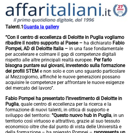
Talenti.1
Guarda la gallery
“Con il centro di eccellenza di Deloitte in Puglia vogliamo
ribadire il nostro supporto al Paese –
ha dichiarato
Fabio
Pompei, AD di Deloitte Italia
–
in una fase fondamentale
per accelerare e colmare il gap di competenze digitali
rispetto alle altre principali realtà europee.
Per farlo
bisogna puntare sui giovani, investendo sulla formazione
dei profili STEM
e non solo e con uno sguardo particolare
al Mezzogiorno, affinché le nuove generazioni possano
acquisire le competenze per affrontare le nuove esigenze
del mercato del lavoro”.
Fabio Pompei ha presentato l’investimento di Deloitte in
Puglia
, quale centro di eccellenza per la ricerca e la
formazione di nuovi talenti, in ottica di supporto e
sviluppo del territorio:
“Questo nuovo hub in Puglia
, in un
territorio così virtuoso e attrattivo, grazie al suo tessuto
economico oltre che dal punto di vista delle Università e
della formazione – ha spiegato Pompei –
rappresenta un