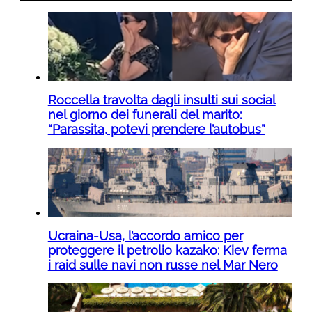
Roccella travolta dagli insulti sui social
nel giorno dei funerali del marito:
“Parassita, potevi prendere l’autobus”
Ucraina-Usa, l’accordo amico per
proteggere il petrolio kazako: Kiev ferma
i raid sulle navi non russe nel Mar Nero