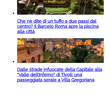
Che ne dite di un tuffo a due passi dal
centro? Il Barceló Roma apre la piscina
alla città
Dalle strade infuocate della Capitale alla
“Valle dell’Inferno” di Tivoli: una
passeggiata serale a Villa Gregoriana