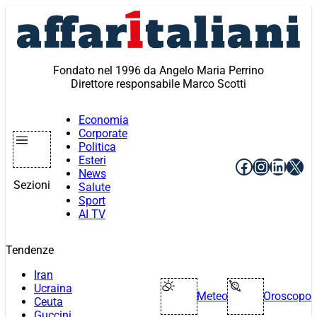
Vai
al
contenuto
Fondato nel 1996 da Angelo Maria Perrino
Direttore responsabile Marco Scotti
Economia
Corporate
Politica
Esteri
Facebook
Instagr
Linke
X
News
Sezioni
Salute
Sport
AI TV
Tendenze
Iran
Ucraina
Meteo
Oroscopo
Ceuta
Guccini