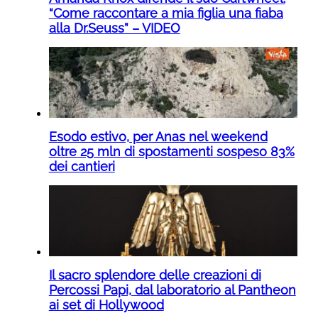
“Come raccontare a mia figlia una fiaba
alla Dr.Seuss” – VIDEO
Esodo estivo, per Anas nel weekend
oltre 25 mln di spostamenti sospeso 83%
dei cantieri
Il sacro splendore delle creazioni di
Percossi Papi, dal laboratorio al Pantheon
ai set di Hollywood