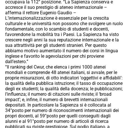
occupava la 112° posizione. “La Sapienza conserva e
accresce il suo prestigio di ateneo internazionale –
afferma il rettore Eugenio Gaudio –
L’internazionalizzazione è essenziale per la crescita
culturale e le università non possono che svolgere un ruolo
fondamentale, con lo scambio di studenti e docenti,
favorendone la mobilità tra i Paesi. La Sapienza ha visto
crescere negli anni la sua reputazione internazionale e la
sua attrattività per gli studenti stranieri. Per questo
abbiamo motivo aumentato il numero dei corsi in lingua
inglese e favorito le agevolazioni per chi proviene
dall’estero.”
“Il ranking del Cwur, che elenca i primi 1000 atenei
mondiali e comprende 48 atenei italiani, si avvale, per le
proprie misurazioni, di otto indicatori ‘oggettivi e affidabili’:
la qualità della pubblica istruzione; il tasso di occupazione
degli ex studenti; la qualità della docenza; le pubblicazioni;
l’influenza; il numero di citazioni sulle riviste; il ‘broad
impact’; e, infine, il numero di brevetti internazionali
depositati. In particolare la Sapienza si è collocata al
34°posto per numero di riconoscimenti internazionali dei
propri docenti, al 59°posto per quelli conseguiti dagli
alunni e al 91°posto per numero di articoli di ricerca
pubblicati su riviste prestigiose. Sul podio italiano, a