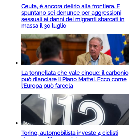
Ceuta, è ancora delirio alla frontiera. E
spuntano sei denunce per aggressioni
sessuali ai danni dei migranti sbarcati in
massa il 30 luglio
La tonnellata che vale cinque: il carbonio
può rilanciare il Piano Mattei. Ecco come
l’Europa può farcela
Torino, automobilista investe 4 ciclisti