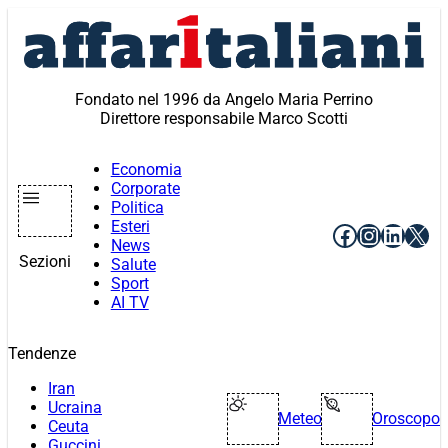
Vai
al
contenuto
Fondato nel 1996 da Angelo Maria Perrino
Direttore responsabile Marco Scotti
Economia
Corporate
Politica
Esteri
Facebook
Instagr
Linke
X
News
Sezioni
Salute
Sport
AI TV
Tendenze
Iran
Ucraina
Meteo
Oroscopo
Ceuta
Guccini