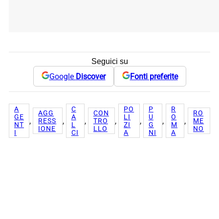
Seguici su
Google
Discover
Fonti preferite
A
C
PO
P
R
AGG
CON
RO
GE
A
LI
U
O
, 
, 
, 
, 
, 
, 
, 
RESS
TRO
ME
NT
L
ZI
G
M
IONE
LLO
NO
I
CI
A
NI
A