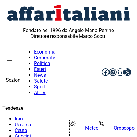
Vai
al
contenuto
Fondato nel 1996 da Angelo Maria Perrino
Direttore responsabile Marco Scotti
Economia
Corporate
Politica
Esteri
Facebook
Instagr
Linke
X
News
Sezioni
Salute
Sport
AI TV
Tendenze
Iran
Ucraina
Meteo
Oroscopo
Ceuta
Guccini