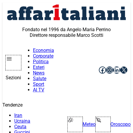
Vai
al
contenuto
Fondato nel 1996 da Angelo Maria Perrino
Direttore responsabile Marco Scotti
Economia
Corporate
Politica
Esteri
Facebook
Instagr
Linke
X
News
Sezioni
Salute
Sport
AI TV
Tendenze
Iran
Ucraina
Meteo
Oroscopo
Ceuta
Guccini