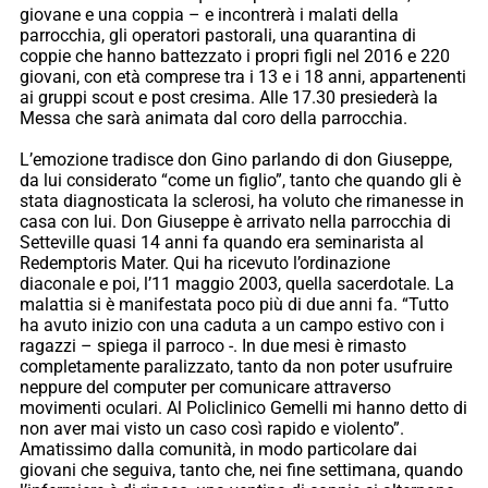
giovane e una coppia – e incontrerà i malati della
parrocchia, gli operatori pastorali, una quarantina di
coppie che hanno battezzato i propri figli nel 2016 e 220
giovani, con età comprese tra i 13 e i 18 anni, appartenenti
ai gruppi scout e post cresima. Alle 17.30 presiederà la
Messa che sarà animata dal coro della parrocchia.
L’emozione tradisce don Gino parlando di don Giuseppe,
da lui considerato “come un figlio”, tanto che quando gli è
stata diagnosticata la sclerosi, ha voluto che rimanesse in
casa con lui. Don Giuseppe è arrivato nella parrocchia di
Setteville quasi 14 anni fa quando era seminarista al
Redemptoris Mater. Qui ha ricevuto l’ordinazione
diaconale e poi, l’11 maggio 2003, quella sacerdotale. La
malattia si è manifestata poco più di due anni fa. “Tutto
ha avuto inizio con una caduta a un campo estivo con i
ragazzi – spiega il parroco -. In due mesi è rimasto
completamente paralizzato, tanto da non poter usufruire
neppure del computer per comunicare attraverso
movimenti oculari. Al Policlinico Gemelli mi hanno detto di
non aver mai visto un caso così rapido e violento”.
Amatissimo dalla comunità, in modo particolare dai
giovani che seguiva, tanto che, nei fine settimana, quando