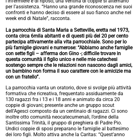
l’infermiere è di riposo, una ventina di coppie si alternano
per l’assistenza. “Hanno una grande riconoscenza nei suoi
confronti e hanno deciso di essere al suo fianco anche nel
week end di Natale”, racconta.
La parrocchia di Santa Maria a Setteville, eretta nel 1973,
conta circa 6mila abitanti e di questi più del 20 per cento
partecipa attivamente alla vita parrocchiale. Sono per lo
più famiglie giovani e numerose: “Abbiamo anche famiglie
con sette figli – afferma don Gino -; difficile trovare in
questa comunità il figlio unico e nelle mie catechesi
sostengo sempre che le relazioni non nascono dagli amici,
un bambino non forma il suo carattere con le amicizie ma
con un fratello”.
La parrocchia vanta un oratorio, dove si svolge più attività
formativa che ricreativa, frequentato assiduamente da
130 ragazzi fra i 13 e i 18 anni e animato da circa 20
coppie di giovani; presente anche un gruppo scout
dell’Agesci composto da un centinaio di ragazzi. Ci sono
inoltre otto comunità neocatecumenali, l’ordine della
Santissima Trinità, il gruppo di preghiera di Padre Pio.
Undici coppie di sposi preparano le famiglie al battesimo
dei loro figli. Molto attiva anche la Caritas: “Quest’anno