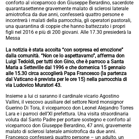
conforto al viceparroco don Giuseppe Berardino, sacerdote
quarantasettenne gravemente malato di sclerosi laterale
amiotrofica da due anni, confesserà quattro persone e
incontrerà i malati della parrocchia, gli operatori pastorali,
una quarantina di coppie che hanno battezzato i propri
figli nel 2016 e più di 200 giovani. Alle 17.30 presiederà la
Messa
La notizia è stata accolta “con sorpresa ed emozione”
dalla comunità. “Non ce lo aspettavamo”, afferma don
Luigi Tedoldi, per tutti don Gino, che è parroco a Santa
Maria a Setteville dal 1996 e che domenica 15 gennaio
alle 15.30 circa accoglierà Papa Francesco (la partenza
dal Vaticano è prevista per le ore 15) nella parrocchia di
via Ludovico Muratori 43.
Insieme a lui ci saranno il cardinale vicario Agostino
Vallini, il vescovo ausiliare del settore Nord monsignor
Guerino Di Tora, il viceparroco don Leonel Alejandro Torres
Lara e i parroci dell’XI prefettura. Una visita straordinaria
voluta dal Santo Padre per portare sostegno e conforto al
viceparroco don Giuseppe Berardino, 47 anni, gravemente
malato di sclerosi laterale amiotrofica da due anni.
Francesco confesserà quattro persone – un adulto, un