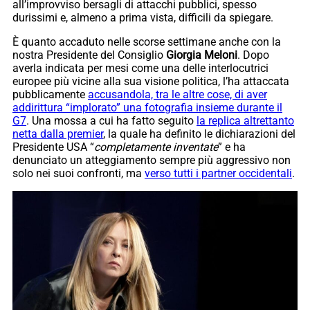
all’improvviso bersagli di attacchi pubblici, spesso
durissimi e, almeno a prima vista, difficili da spiegare.
È quanto accaduto nelle scorse settimane anche con la
nostra Presidente del Consiglio
Giorgia
Meloni
. Dopo
averla indicata per mesi come una delle interlocutrici
europee più vicine alla sua visione politica, l’ha attaccata
pubblicamente
accusandola, tra le altre cose, di aver
addirittura “implorato” una fotografia insieme durante il
G7
. Una mossa a cui ha fatto seguito
la replica altrettanto
netta dalla premier
, la quale ha definito le dichiarazioni del
Presidente USA “
completamente inventate
” e ha
denunciato un atteggiamento sempre più aggressivo non
solo nei suoi confronti, ma
verso tutti i partner occidentali
.