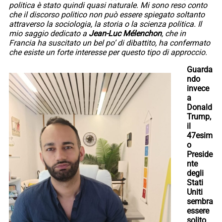
politica è stato quindi quasi naturale. Mi sono reso conto
che il discorso politico non può essere spiegato soltanto
attraverso la sociologia, la storia o la scienza politica. Il
mio saggio dedicato a
Jean-Luc Mélenchon
, che in
Francia ha suscitato un bel po’ di dibattito, ha confermato
che esiste un forte interesse per questo tipo di approccio.
Guarda
ndo
invece
a
Donald
Trump,
il
47esim
o
Preside
nte
degli
Stati
Uniti
sembra
essere
solito