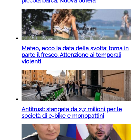
piccola barca. Nuova bufera
Meteo, ecco la data della svolta: torna in
parte il fresco. Attenzione ai temporali
violenti
Antitrust: stangata da 2,7 milioni per le
società di e-bike e monopattini