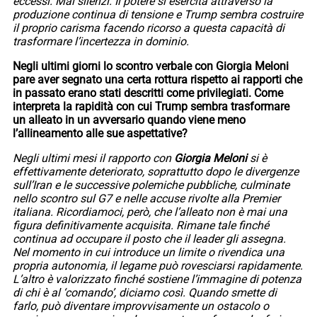
eccessi. Mai silenzi. Il potere si esercita attraverso la
produzione continua di tensione e Trump sembra costruire
il proprio carisma facendo ricorso a questa capacità di
trasformare l’incertezza in dominio.
Negli ultimi giorni lo scontro verbale con Giorgia Meloni
pare aver segnato una certa rottura rispetto ai rapporti che
in passato erano stati descritti come privilegiati. Come
interpreta la rapidità con cui Trump sembra trasformare
un alleato in un avversario quando viene meno
l’allineamento alle sue aspettative?
Negli ultimi mesi il rapporto con
Giorgia Meloni
si è
effettivamente deteriorato, soprattutto dopo le divergenze
sull’Iran e le successive polemiche pubbliche, culminate
nello scontro sul G7 e nelle accuse rivolte alla Premier
italiana. Ricordiamoci, però, che l’alleato non è mai una
figura definitivamente acquisita. Rimane tale finché
continua ad occupare il posto che il leader gli assegna.
Nel momento in cui introduce un limite o rivendica una
propria autonomia, il legame può rovesciarsi rapidamente.
L’altro è valorizzato finché sostiene l’immagine di potenza
di chi è al ‘comando’, diciamo così. Quando smette di
farlo, può diventare improvvisamente un ostacolo o