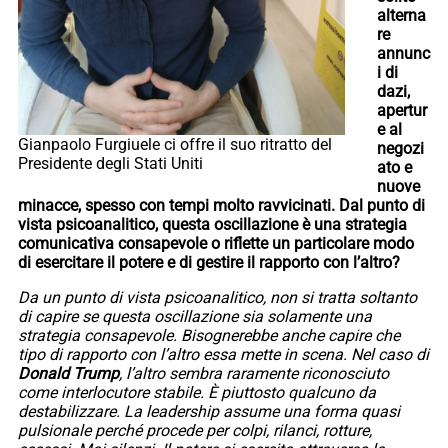
alterna
re
annunc
i di
dazi,
apertur
e al
Gianpaolo Furgiuele ci offre il suo ritratto del
negozi
Presidente degli Stati Uniti
ato e
nuove
minacce, spesso con tempi molto ravvicinati. Dal punto di
vista psicoanalitico, questa oscillazione è una strategia
comunicativa consapevole o riflette un particolare modo
di esercitare il potere e di gestire il rapporto con l’altro?
Da un punto di vista psicoanalitico, non si tratta soltanto
di capire se questa oscillazione sia solamente una
strategia consapevole. Bisognerebbe anche capire che
tipo di rapporto con l’altro essa mette in scena. Nel caso di
Donald Trump
, l’altro sembra raramente riconosciuto
come interlocutore stabile. È piuttosto qualcuno da
destabilizzare. La leadership assume una forma quasi
pulsionale perché procede per colpi, rilanci, rotture,