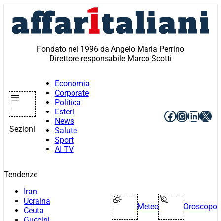
Vai
al
contenuto
Fondato nel 1996 da Angelo Maria Perrino
Direttore responsabile Marco Scotti
Economia
Corporate
Politica
Esteri
Facebook
Instagr
Linke
X
News
Sezioni
Salute
Sport
AI TV
Tendenze
Iran
Ucraina
Meteo
Oroscopo
Ceuta
Guccini