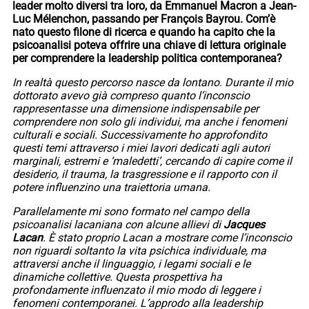
leader molto diversi tra loro, da Emmanuel Macron a Jean-
Luc Mélenchon, passando per François Bayrou. Com’è
nato questo filone di ricerca e quando ha capito che la
psicoanalisi poteva offrire una chiave di lettura originale
per comprendere la leadership politica contemporanea?
In realtà questo percorso nasce da lontano. Durante il mio
dottorato avevo già compreso quanto l’inconscio
rappresentasse una dimensione indispensabile per
comprendere non solo gli individui, ma anche i fenomeni
culturali e sociali. Successivamente ho approfondito
questi temi attraverso i miei lavori dedicati agli autori
marginali, estremi e ‘maledetti’, cercando di capire come il
desiderio, il trauma, la trasgressione e il rapporto con il
potere influenzino una traiettoria umana.
Parallelamente mi sono formato nel campo della
psicoanalisi lacaniana con alcune allievi di
Jacques
Lacan
. È stato proprio Lacan a mostrare come l’inconscio
non riguardi soltanto la vita psichica individuale, ma
attraversi anche il linguaggio, i legami sociali e le
dinamiche collettive. Questa prospettiva ha
profondamente influenzato il mio modo di leggere i
fenomeni contemporanei. L’approdo alla leadership