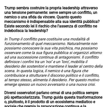
Trump sembra costruire la propria leadership attraverso
una tensione permanente: serve sempre un conflitto, un
nemico o una sfida da vincere.
Quanto questo
meccanismo è indispensabile alla sua identità pubblica?
Esiste secondo lei il rischio che l’assenza di conflitto ne
indebolisca la leadership?
In Trump il conflitto pare costituire una modalità di
funzionamento di quel meccanismo. Naturalmente non
possiamo conoscere la sua vita psichica, ma possiamo
osservare come la sua figura pubblica si organizzi attorno
ad una successione continua di antagonismi. Il conflitto
definisce i confini tra un ‘noi’ e un ‘loro’, mobilita il
desiderio dei sostenitori e mantiene il leader al centro della
scena. In questa logica, il nemico è una figura che
contribuisce a strutturare il discorso politico e il conflitto,
al tempo stesso, alimenta il desiderio. Per questo motivo
emerge spesso un nuovo avversario o una nuova crisi.
Diversi osservatori parlano ormai di una politica sempre
più spettacolarizzata.
Trump guida questa trasformazione
o, piuttosto, è il prodotto di un ecosistema mediatico e
sociale che premia la provocazione continua e la