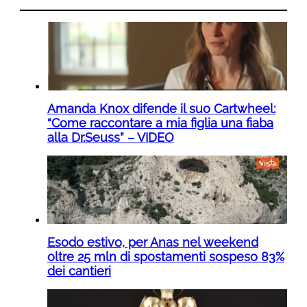
Amanda Knox difende il suo Cartwheel:
“Come raccontare a mia figlia una fiaba
alla Dr.Seuss” – VIDEO
Esodo estivo, per Anas nel weekend
oltre 25 mln di spostamenti sospeso 83%
dei cantieri