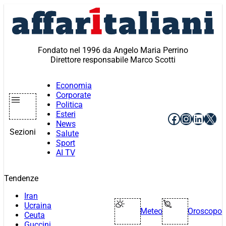
Vai
al
contenuto
Fondato nel 1996 da Angelo Maria Perrino
Direttore responsabile Marco Scotti
Economia
Corporate
Politica
Esteri
Facebook
Instagr
Linke
X
News
Sezioni
Salute
Sport
AI TV
Tendenze
Iran
Ucraina
Meteo
Oroscopo
Ceuta
Guccini