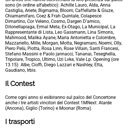
sono (in ordine alfabetico): Achille Lauro, Alda, Anna
Castiglia, Ariete, Bigmama, Bloom, Caffellatte & Giuze,
Chiamamifaro, Coez & Frah Quintale, Colapesce
Dimartino, Cor Veleno, Cosmo, Dargen D’amico,
Ditonellapiaga, Ermal Meta, Ex-Otago, La Municipal, La
Rappresentante di Lista, Leo Gassmann, Lina Simons,
Mahmood, Malika Ayane, Maria Antonietta e Colombre,
Mazzariello, Mille, Morgan, Motta, Negramaro, Noemi, Olly,
Piero Pelù, Piotta, Rosa Linn, Rose Villain, Santi Francesi,
Stefano Massini e Paolo jannacci, Tananai, Teseghella,
Tripolare, Tropico, Ultimo, Uzi Lvke, Vale Lp. Opening (ore
13.15): Albe, Cioffi, Diego Lazzari e Nashley, Etta,
Gaudiano, Irbis.
Il Contest
Come ogni anno si esibiranno sul palco del Concertone
anche i tre artisti vincitori del Contest 1MNext: Atarde
(Ancona), Giglio (Torino) e Moonar (Roma).
I trasporti