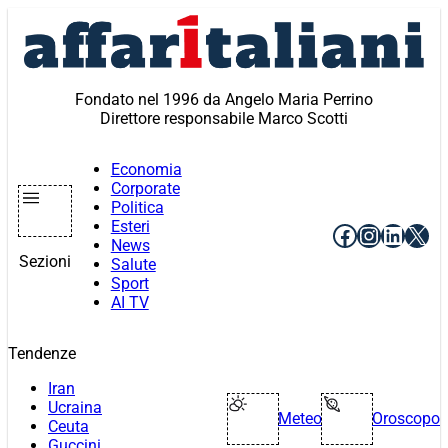
Vai
al
contenuto
Fondato nel 1996 da Angelo Maria Perrino
Direttore responsabile Marco Scotti
Economia
Corporate
Politica
Esteri
Facebook
Instagr
Linke
X
News
Sezioni
Salute
Sport
AI TV
Tendenze
Iran
Ucraina
Meteo
Oroscopo
Ceuta
Guccini