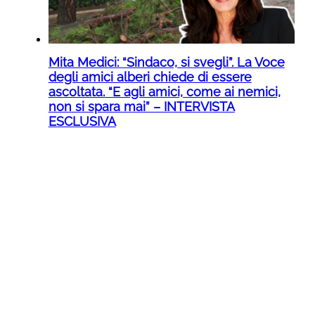
Mita Medici: “Sindaco, si svegli”. La Voce
degli amici alberi chiede di essere
ascoltata. “E agli amici, come ai nemici,
non si spara mai” – INTERVISTA
ESCLUSIVA