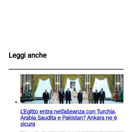
Leggi anche
L’Egitto entra nell’alleanza con Turchia,
Arabia Saudita e Pakistan? Ankara ne è
sicura