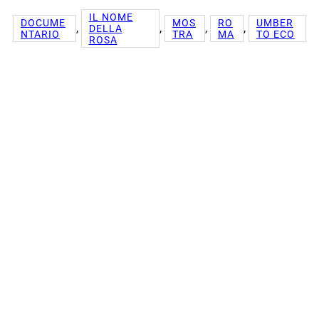
IL NOME
DOCUME
MOS
RO
UMBER
, 
, 
, 
, 
DELLA
NTARIO
TRA
MA
TO ECO
ROSA