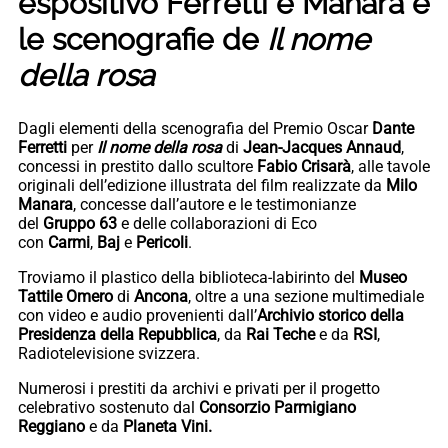
espositivo Ferretti e Manara e
le scenografie de
Il nome
della rosa
Dagli elementi della scenografia del Premio Oscar
Dante
Ferretti
per
Il nome della rosa
di
Jean-Jacques Annaud
,
concessi in prestito dallo scultore
Fabio Crisarà
, alle tavole
originali dell’edizione illustrata del film realizzate da
Milo
Manara
, concesse dall’autore e le testimonianze
del
Gruppo 63
e delle collaborazioni di Eco
con
Carmi
,
Baj
e
Pericoli
.
Troviamo il plastico della biblioteca-labirinto del
Museo
Tattile Omero
di
Ancona
, oltre a una sezione multimediale
con video e audio provenienti dall’
Archivio storico della
Presidenza della Repubblica
, da
Rai Teche
e da
RSI
,
Radiotelevisione svizzera.
Numerosi i prestiti da archivi e privati per il progetto
celebrativo sostenuto dal
Consorzio Parmigiano
Reggiano
e da
Planeta Vini.