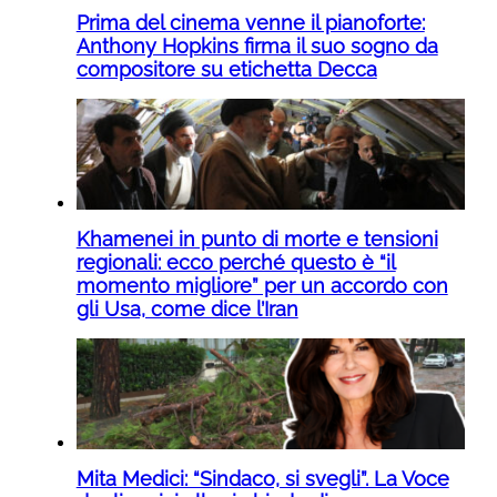
Prima del cinema venne il pianoforte:
Anthony Hopkins firma il suo sogno da
compositore su etichetta Decca
Khamenei in punto di morte e tensioni
regionali: ecco perché questo è “il
momento migliore” per un accordo con
gli Usa, come dice l’Iran
Mita Medici: “Sindaco, si svegli”. La Voce