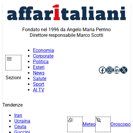
Vai
al
contenuto
Fondato nel 1996 da Angelo Maria Perrino
Direttore responsabile Marco Scotti
Economia
Corporate
Politica
Esteri
Facebook
Instagr
Linke
X
News
Sezioni
Salute
Sport
AI TV
Tendenze
Iran
Ucraina
Meteo
Oroscopo
Ceuta
Guccini