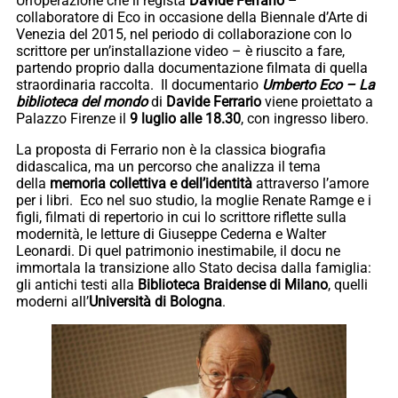
Un’operazione che il regista
Davide Ferrario
–
collaboratore di Eco in occasione della Biennale d’Arte di
Venezia del 2015, nel periodo di collaborazione con lo
scrittore per un’installazione video – è riuscito a fare,
partendo proprio dalla documentazione filmata di quella
straordinaria raccolta. Il documentario
Umberto Eco – La
biblioteca del mondo
di
Davide Ferrario
viene proiettato a
Palazzo Firenze il
9 luglio alle 18.30
, con ingresso libero.
La proposta di Ferrario non è la classica biografia
didascalica, ma un percorso che analizza il tema
della
memoria collettiva e
dell’identità
attraverso l’amore
per i libri. Eco nel suo studio, la moglie Renate Ramge e i
figli, filmati di repertorio in cui lo scrittore riflette sulla
modernità, le letture di Giuseppe Cederna e Walter
Leonardi. Di quel patrimonio inestimabile, il docu ne
immortala la transizione allo Stato decisa dalla famiglia:
gli antichi testi alla
Biblioteca Braidense di Milano
, quelli
moderni all’
Università di Bologna
.