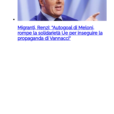
Migranti, Renzi; “Autogoal di Meloni,
rompe la solidarietà Ue per inseguire la
propaganda di Vannacci”