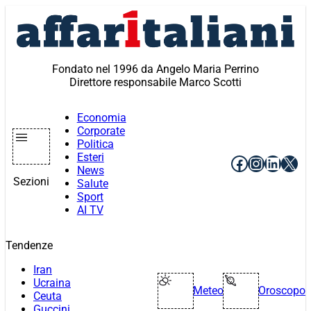
Vai
al
contenuto
Fondato nel 1996 da Angelo Maria Perrino
Direttore responsabile Marco Scotti
Economia
Corporate
Politica
Esteri
Facebook
Instagr
Linke
X
News
Sezioni
Salute
Sport
AI TV
Tendenze
Iran
Ucraina
Meteo
Oroscopo
Ceuta
Guccini