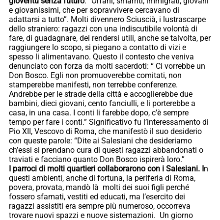
gioventù senza futuro
: “Orfani, smarriti, immigrati, giovani
e giovanissimi, che per sopravvivere cercavano di
adattarsi a tutto”. Molti divennero Sciuscià, i lustrascarpe
dello straniero: ragazzi con una indiscutibile volontà di
fare, di guadagnare, dei rendersi utili, anche se talvolta, per
raggiungere lo scopo, si piegano a contatto di vizi e
spesso li alimentavano. Questo il contesto che veniva
denunciato con forza da molti sacerdoti: “ Ci vorrebbe un
Don Bosco. Egli non promuoverebbe comitati, non
stamperebbe manifesti, non terrebbe conferenze.
Andrebbe per le strade della città e accoglierebbe due
bambini, dieci giovani, cento fanciulli, e li porterebbe a
casa, in una casa. I conti li farebbe dopo, c’è sempre
tempo per fare i conti.” Significativo fu l’interessamento di
Pio XII, Vescovo di Roma, che manifestò il suo desiderio
con queste parole: “Dite ai Salesiani che desideriamo
ch’essi si prendano cura di questi ragazzi abbandonati o
traviati e facciano quanto Don Bosco ispirerà loro.”
I parroci di molti quartieri collaborarono con i Salesiani. I
n
questi ambienti, anche di fortuna, la periferia di Roma,
povera, provata, mandò là molti dei suoi figli perché
fossero sfamati, vestiti ed educati, ma l’esercito dei
ragazzi assistiti era sempre più numeroso, occorreva
trovare nuovi spazzi e nuove sistemazioni. Un giorno