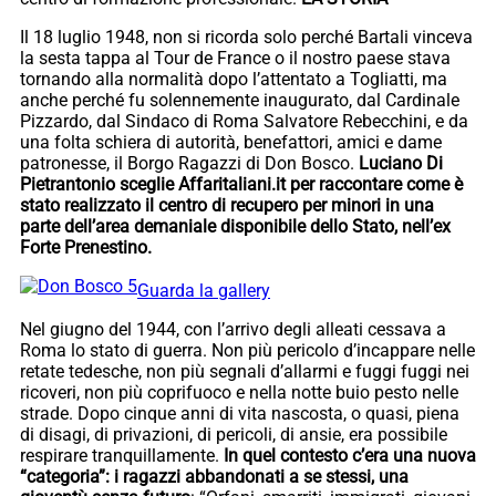
Il 18 luglio 1948, non si ricorda solo perché Bartali vinceva
la sesta tappa al Tour de France o il nostro paese stava
tornando alla normalità dopo l’attentato a Togliatti, ma
anche perché fu solennemente inaugurato, dal Cardinale
Pizzardo, dal Sindaco di Roma Salvatore Rebecchini, e da
una folta schiera di autorità, benefattori, amici e dame
patronesse, il Borgo Ragazzi di Don Bosco.
Luciano Di
Pietrantonio sceglie Affaritaliani.it per raccontare come è
stato realizzato il centro di recupero per minori in una
parte dell’area demaniale disponibile dello Stato, nell’ex
Forte Prenestino.
Guarda la gallery
Nel giugno del 1944, con l’arrivo degli alleati cessava a
Roma lo stato di guerra. Non più pericolo d’incappare nelle
retate tedesche, non più segnali d’allarmi e fuggi fuggi nei
ricoveri, non più coprifuoco e nella notte buio pesto nelle
strade. Dopo cinque anni di vita nascosta, o quasi, piena
di disagi, di privazioni, di pericoli, di ansie, era possibile
respirare tranquillamente.
In quel contesto c’era una nuova
“categoria”: i ragazzi abbandonati a se stessi, una