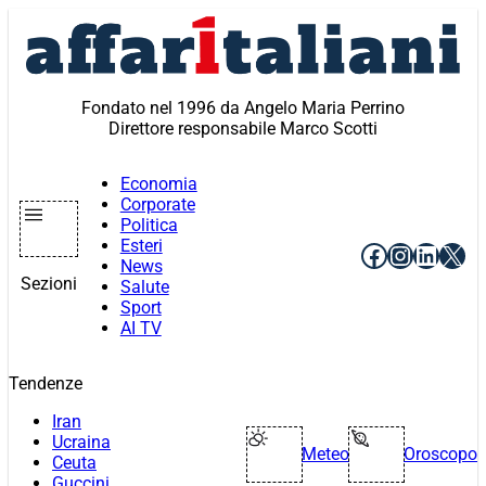
Vai
al
contenuto
Fondato nel 1996 da Angelo Maria Perrino
Direttore responsabile Marco Scotti
Economia
Corporate
Politica
Esteri
Facebook
Instagr
Linke
X
News
Sezioni
Salute
Sport
AI TV
Tendenze
Iran
Ucraina
Meteo
Oroscopo
Ceuta
Guccini