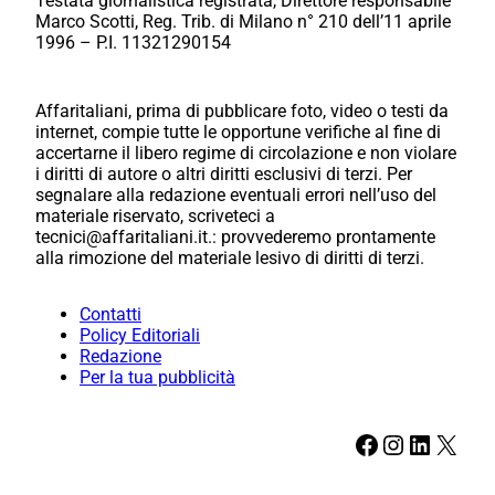
Testata giornalistica registrata, Direttore responsabile
Marco Scotti, Reg. Trib. di Milano n° 210 dell’11 aprile
1996 – P.I. 11321290154
Affaritaliani, prima di pubblicare foto, video o testi da
internet, compie tutte le opportune verifiche al fine di
accertarne il libero regime di circolazione e non violare
i diritti di autore o altri diritti esclusivi di terzi. Per
segnalare alla redazione eventuali errori nell’uso del
materiale riservato, scriveteci a
tecnici@affaritaliani.it.: provvederemo prontamente
alla rimozione del materiale lesivo di diritti di terzi.
Contatti
Policy Editoriali
Redazione
Per la tua pubblicità
Facebook
Instagram
LinkedIn
X