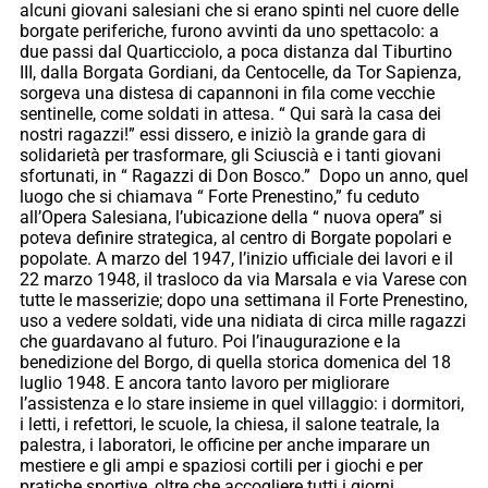
alcuni giovani salesiani che si erano spinti nel cuore delle
borgate periferiche, furono avvinti da uno spettacolo: a
due passi dal Quarticciolo, a poca distanza dal Tiburtino
III, dalla Borgata Gordiani, da Centocelle, da Tor Sapienza,
sorgeva una distesa di capannoni in fila come vecchie
sentinelle, come soldati in attesa. “ Qui sarà la casa dei
nostri ragazzi!” essi dissero, e iniziò la grande gara di
solidarietà per trasformare, gli Sciuscià e i tanti giovani
sfortunati, in “ Ragazzi di Don Bosco.” Dopo un anno, quel
luogo che si chiamava “ Forte Prenestino,” fu ceduto
all’Opera Salesiana, l’ubicazione della “ nuova opera” si
poteva definire strategica, al centro di Borgate popolari e
popolate. A marzo del 1947, l’inizio ufficiale dei lavori e il
22 marzo 1948, il trasloco da via Marsala e via Varese con
tutte le masserizie; dopo una settimana il Forte Prenestino,
uso a vedere soldati, vide una nidiata di circa mille ragazzi
che guardavano al futuro. Poi l’inaugurazione e la
benedizione del Borgo, di quella storica domenica del 18
luglio 1948. E ancora tanto lavoro per migliorare
l’assistenza e lo stare insieme in quel villaggio: i dormitori,
i letti, i refettori, le scuole, la chiesa, il salone teatrale, la
palestra, i laboratori, le officine per anche imparare un
mestiere e gli ampi e spaziosi cortili per i giochi e per
pratiche sportive, oltre che accogliere tutti i giorni,