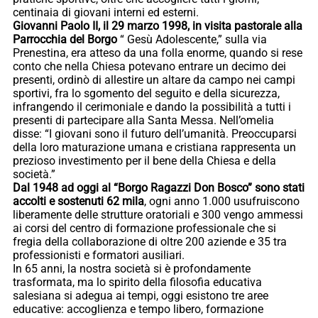
centinaia di giovani interni ed esterni.
Giovanni Paolo II, il 29 marzo 1998, in visita pastorale alla
Parrocchia del Borgo
“ Gesù Adolescente,” sulla via
Prenestina, era atteso da una folla enorme, quando si rese
conto che nella Chiesa potevano entrare un decimo dei
presenti, ordinò di allestire un altare da campo nei campi
sportivi, fra lo sgomento del seguito e della sicurezza,
infrangendo il cerimoniale e dando la possibilità a tutti i
presenti di partecipare alla Santa Messa. Nell’omelia
disse: “I giovani sono il futuro dell’umanità. Preoccuparsi
della loro maturazione umana e cristiana rappresenta un
prezioso investimento per il bene della Chiesa e della
società.”
Dal 1948 ad oggi al “Borgo Ragazzi Don Bosco” sono stati
accolti e sostenuti 62 mila
, ogni anno 1.000 usufruiscono
liberamente delle strutture oratoriali e 300 vengo ammessi
ai corsi del centro di formazione professionale che si
fregia della collaborazione di oltre 200 aziende e 35 tra
professionisti e formatori ausiliari.
In 65 anni, la nostra società si è profondamente
trasformata, ma lo spirito della filosofia educativa
salesiana si adegua ai tempi, oggi esistono tre aree
educative: accoglienza e tempo libero, formazione