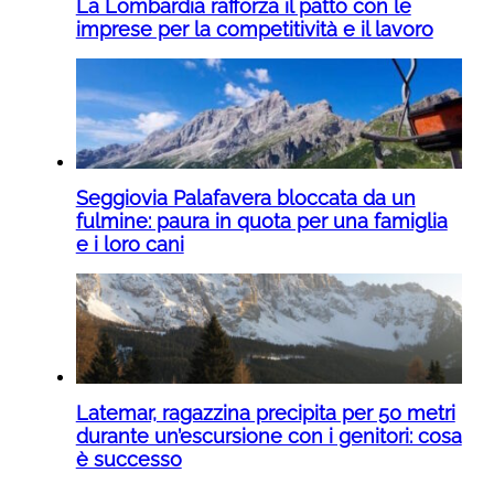
La Lombardia rafforza il patto con le
imprese per la competitività e il lavoro
Seggiovia Palafavera bloccata da un
fulmine: paura in quota per una famiglia
e i loro cani
Latemar, ragazzina precipita per 50 metri
durante un’escursione con i genitori: cosa
è successo