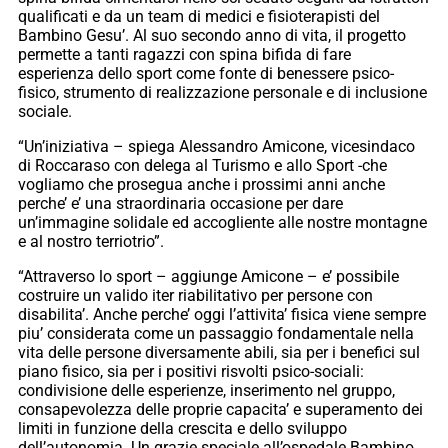
qualificati e da un team di medici e fisioterapisti del
Bambino Gesu’. Al suo secondo anno di vita, il progetto
permette a tanti ragazzi con spina bifida di fare
esperienza dello sport come fonte di benessere psico-
fisico, strumento di realizzazione personale e di inclusione
sociale.
“Un’iniziativa – spiega Alessandro Amicone, vicesindaco
di Roccaraso con delega al Turismo e allo Sport -che
vogliamo che prosegua anche i prossimi anni anche
perche’ e’ una straordinaria occasione per dare
un’immagine solidale ed accogliente alle nostre montagne
e al nostro terriotrio”.
“Attraverso lo sport – aggiunge Amicone – e’ possibile
costruire un valido iter riabilitativo per persone con
disabilita’. Anche perche’ oggi l’attivita’ fisica viene sempre
piu’ considerata come un passaggio fondamentale nella
vita delle persone diversamente abili, sia per i benefici sul
piano fisico, sia per i positivi risvolti psico-sociali:
condivisione delle esperienze, inserimento nel gruppo,
consapevolezza delle proprie capacita’ e superamento dei
limiti in funzione della crescita e dello sviluppo
dell’autonomia. Un grazie speciale all’ospedale Bambino