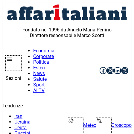
Vai
al
contenuto
Fondato nel 1996 da Angelo Maria Perrino
Direttore responsabile Marco Scotti
Economia
Corporate
Politica
Esteri
Facebook
Instagr
Linke
X
News
Sezioni
Salute
Sport
AI TV
Tendenze
Iran
Ucraina
Meteo
Oroscopo
Ceuta
Guccini