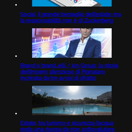
Social, il grande bersaglio dell’estate: ma
la responsabilità non è di Zuckerberg
Brand o brand…elli / Ion Group, la storia
dell’impero silenzioso di Pignataro
incrinata da tre avvisi di sfratto
Estate, tra turismo e sicurezza l’acqua
resta una risorsa da non sottovalutare