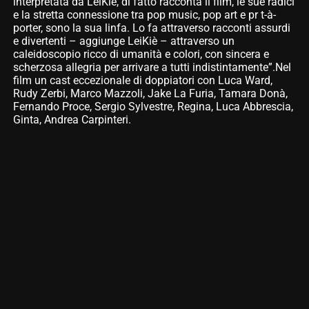
interpretata da LeiKiè, di fatto racconta il film, le sue radici
e la stretta connessione tra pop music, pop art e pr t-à-
porter, sono la sua linfa. Lo fa attraverso racconti assurdi
e divertenti – aggiunge LeiKiè – attraverso un
caleidoscopio ricco di umanità e colori, con sincera e
scherzosa allegria per arrivare a tutti indistintamente”.Nel
film un cast eccezionale di doppiatori con Luca Ward,
Rudy Zerbi, Marco Mazzoli, Jake La Furia, Tamara Donà,
Fernando Proce, Sergio Sylvestre, Regina, Luca Abbrescia,
Ginta, Andrea Carpinteri.