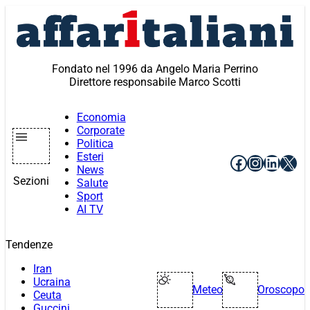
Vai
al
contenuto
Fondato nel 1996 da Angelo Maria Perrino
Direttore responsabile Marco Scotti
Economia
Corporate
Politica
Esteri
Facebook
Instagr
Linke
X
News
Sezioni
Salute
Sport
AI TV
Tendenze
Iran
Ucraina
Meteo
Oroscopo
Ceuta
Guccini