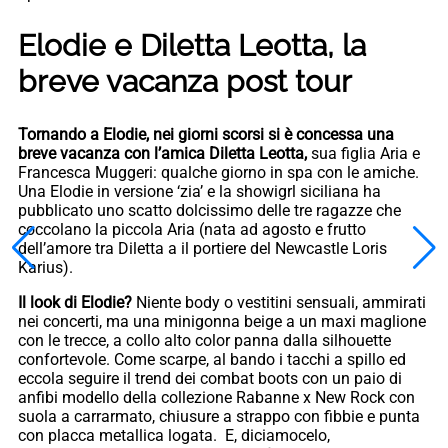
Elodie e Diletta Leotta, la
breve vacanza post tour
Tornando a Elodie, nei giorni scorsi si è concessa una
breve vacanza con l’amica Diletta Leotta,
sua figlia Aria e
Francesca Muggeri: qualche giorno in spa con le amiche.
Una Elodie in versione ‘zia’ e la showigrl siciliana ha
pubblicato uno scatto dolcissimo delle tre ragazze che
coccolano la piccola Aria (nata ad agosto e frutto
dell’amore tra Diletta a il portiere del Newcastle Loris
Karius).
Il look di Elodie?
Niente body o vestitini sensuali, ammirati
nei concerti, ma una minigonna beige a un maxi maglione
con le trecce, a collo alto color panna dalla silhouette
confortevole. Come scarpe, al bando i tacchi a spillo ed
eccola seguire il trend dei combat boots con un paio di
anfibi modello della collezione Rabanne x New Rock con
suola a carrarmato, chiusure a strappo con fibbie e punta
con placca metallica logata. E, diciamocelo,