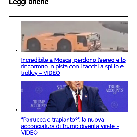
Leggi anche
Incredibile a Mosca, perdono l’aereo e lo
rincorrono in pista con i tacchi a spillo e
trolley – VIDEO
“Parrucca o trapianto?”, la nuova
acconciatura di Trump diventa virale –
VIDEO