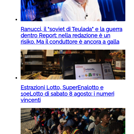
Ranucci, il “soviet di Teulada” e la guerra
dentro Report: nella redazione è un
risiko. Ma il conduttore è ancora a galla
Estrazioni Lotto, SuperEnalotto e
10eLotto di sabato 8 agosto: i numeri
vincenti