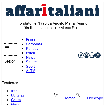
Vai
al
contenuto
Fondato nel 1996 da Angelo Maria Perrino
Direttore responsabile Marco Scotti
Economia
Corporate
Politica
Esteri
Facebook
Instagr
Linke
X
News
Sezioni
Salute
Sport
AI TV
Tendenze
Iran
Ucraina
Meteo
Oroscopo
Ceuta
Guccini