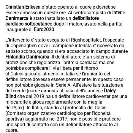
Christian Eriksen
e’ stato operato al cuore e dovrebbe
essere dimesso in queste ore. Al centrocampista di
Inter
e
Danimarca
è stato installato un
defibrillatore
cardiaco sottocutaneo
dopo il malore avuto nella partita
inaugurale di
Euro2020
.
L’intervento e’ stato eseguito al Rigshospitalet, l’ospedale
di Copenaghen dove il campione interista e’ ricoverato da
sabato scorso, quando si era accasciato in campo durante
Finlandia-Danimarca
. Il defibrillatore e’ un sistema di
protezione che regolarizza l’aritmia cardiaca ma che
potrebbe complicare il via libera per il ritorno
al Calcio giocato, almeno in Italia se l’impianto del
defibrillatore dovesse essere permanente: in questo caso
non potrebbe giocare in Serie A. All’estero la situazione è
differente (come dimostra il caso dell’olandese
Daley
Blind
che dal 2019 ha un defibrillatore cardioverter per una
miocardite e gioca regolarmente con la maglia
dell’Ajax). In Italia, stando al protocollo del Cocis
(Comitato organizzativo cardiologico per l’idoneità
sportiva) aggiornato nel 2017, non è possibile praticare
uno sport di contatto con un defibrillatore attaccato al
cuore.