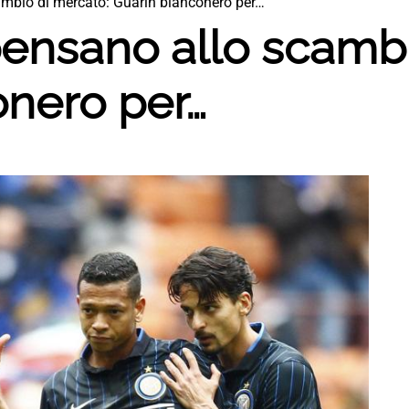
ambio di mercato: Guarin bianconero per…
pensano allo scamb
onero per…