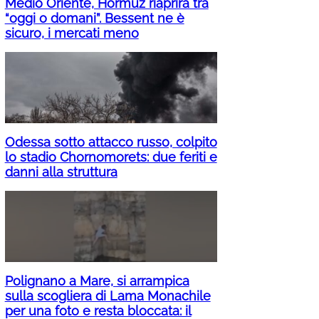
Medio Oriente, Hormuz riaprirà tra
“oggi o domani”. Bessent ne è
sicuro, i mercati meno
Odessa sotto attacco russo, colpito
lo stadio Chornomorets: due feriti e
danni alla struttura
Polignano a Mare, si arrampica
sulla scogliera di Lama Monachile
per una foto e resta bloccata: il