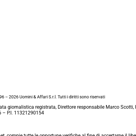
6 – 2026 Uomini & Affari S.r.l. Tutti i diritti sono riservati
ata giornalistica registrata, Direttore responsabile Marco Scotti, 
 – P.I. 11321290154
et, compie tutte le opportune verifiche al fine di accertarne il libe