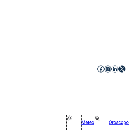
Facebook
Instagr
Linke
X
Meteo
Oroscopo