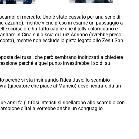
i scambi di mercato. Uno è stato cassato per una serie di
erazzurro), mentre viene preso in esame un passaggio a
le scorse ore ha fatto capire che il jolly colombiano è
 di andare in Cina sulla scia di Luiz Adriano (avrebbe preso
 conta), mentre non esclude la pista legata allo Zenit San
roposte dei russi, che però sembrano indirizzati a chiedere
 cessione perché a quel punto investirebbe i soldi su
to perchè si sta insinuando l’idea Juve: lo scambio
yra (giocatore che piace al Mancio) deve rientrare da un
e anni fa (i tifosi interisti si ribellarono allo scambio con
à campione d’Italia vorrebbe anche un conguaglio