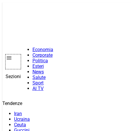
Vai
al
contenuto
Economia
Corporate
Politica
Esteri
News
Sezioni
Salute
Sport
AI TV
Tendenze
Iran
Ucraina
Ceuta
Guccini