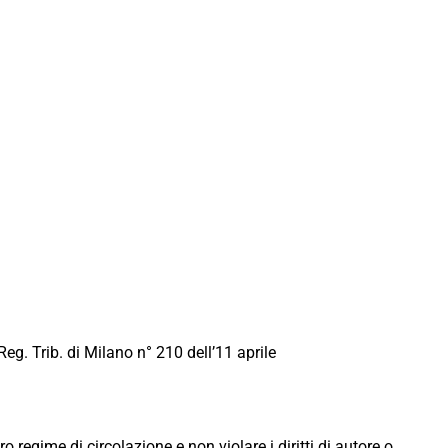
Reg. Trib. di Milano n° 210 dell’11 aprile
ro regime di circolazione e non violare i diritti di autore o