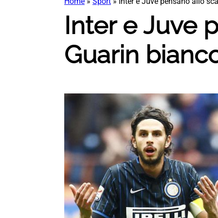
Home
»
Sport
»
Inter e Juve pensano allo sc
Inter e Juve 
Guarin bianc