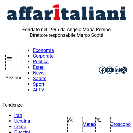
Vai
al
contenuto
Fondato nel 1996 da Angelo Maria Perrino
Direttore responsabile Marco Scotti
Economia
Corporate
Politica
Esteri
Facebook
Instagr
Linke
X
News
Sezioni
Salute
Sport
AI TV
Tendenze
Iran
Ucraina
Meteo
Oroscopo
Ceuta
Guccini