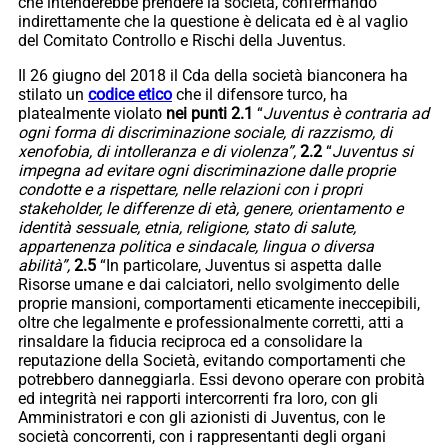
che intenderebbe prendere la società, confermando
indirettamente che la questione è delicata ed è al vaglio
del Comitato Controllo e Rischi della Juventus.
Il 26 giugno del 2018 il Cda della società bianconera ha
stilato un
codice etico
che il difensore turco, ha
platealmente violato
nei punti
2.1
“
Juventus è contraria ad
ogni forma di discriminazione sociale, di razzismo, di
xenofobia, di intolleranza e di violenza”,
2.2
“
Juventus si
impegna ad evitare ogni discriminazione dalle proprie
condotte e a rispettare, nelle relazioni con i propri
stakeholder, le differenze di età, genere, orientamento e
identità sessuale, etnia, religione, stato di salute,
appartenenza politica e sindacale, lingua o diversa
abilità”,
2.5
“In particolare, Juventus si aspetta dalle
Risorse umane e dai calciatori, nello svolgimento delle
proprie mansioni, comportamenti eticamente ineccepibili,
oltre che legalmente e professionalmente corretti, atti a
rinsaldare la fiducia reciproca ed a consolidare la
reputazione della Società, evitando comportamenti che
potrebbero danneggiarla. Essi devono operare con probità
ed integrità nei rapporti intercorrenti fra loro, con gli
Amministratori e con gli azionisti di Juventus, con le
società concorrenti, con i rappresentanti degli organi