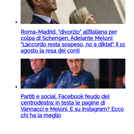
Roma-Madrid, “divorzio” all’italiana per
colpa di Schengen. Adelante Meloni:
“L’accordo resta sospeso, no a diktat”. Il 15
agosto la resa dei conti
Partiti e social, Facebook feudo del
centrodestra: in testa le pagine di
Vannacci e Meloni. E su Instagram? Ecco
chi ha la meglio