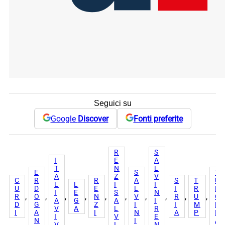
Seguici su
Google
Discover
Fonti preferite
R
S
I
E
A
T
N
L
E
S
T
A
Z
V
C
R
R
A
S
T
U
L
L
I
I
U
D
E
L
I
R
R
I
E
S
N
, 
, 
, 
, 
, 
, 
, 
, 
, 
, 
R
O
N
V
R
U
C
A
G
A
I
D
G
Z
I
I
M
H
V
A
L
R
I
A
I
N
A
P
I
I
V
E
N
I
A
V
I
N