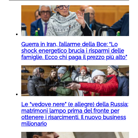
Guerra in Iran, l’allarme della Bce: “Lo
shock energetico brucia i risparmi delle
famiglie. Ecco chi paga il prezzo più alto”
Le “vedove nere” (e allegre) della Russia:
matrimoni lampo prima del fronte per
ottenere i risarcimenti. Il nuovo business
milionario