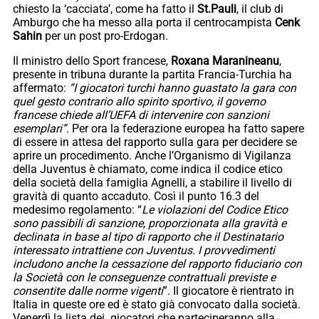
chiesto la ‘cacciata’, come ha fatto il
St.Pauli
, il club di
Amburgo che ha messo alla porta il centrocampista
Cenk
Sahin
per un post pro-Erdogan.
Il ministro dello Sport francese,
Roxana Maranineanu
,
presente in tribuna durante la partita Francia-Turchia ha
affermato:
“I giocatori turchi hanno guastato la gara con
quel gesto contrario allo spirito sportivo, il governo
francese chiede all’UEFA di intervenire con sanzioni
esemplari”
. Per ora la federazione europea ha fatto sapere
di essere in attesa del rapporto sulla gara per decidere se
aprire un procedimento. Anche l’Organismo di Vigilanza
della Juventus è chiamato, come indica il codice etico
della società della famiglia Agnelli, a stabilire il livello di
gravità di quanto accaduto. Così il punto 16.3 del
medesimo regolamento: “
Le violazioni del Codice Etico
sono passibili di sanzione, proporzionata alla gravità e
declinata in base al tipo di rapporto che il Destinatario
interessato intrattiene con Juventus. I provvedimenti
includono anche la cessazione del rapporto fiduciario con
la Società con le conseguenze contrattuali previste e
consentite dalle norme vigenti
”. Il giocatore è rientrato in
Italia in queste ore ed è stato già convocato dalla società.
Venerdì la lista dei giocatori che parteciperanno alla