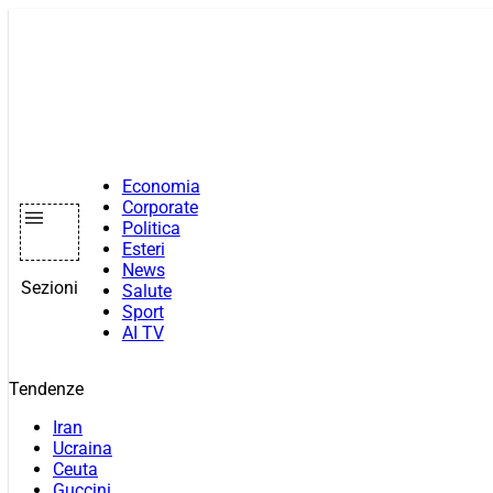
Vai
al
contenuto
Economia
Corporate
Politica
Esteri
News
Sezioni
Salute
Sport
AI TV
Tendenze
Iran
Ucraina
Ceuta
Guccini