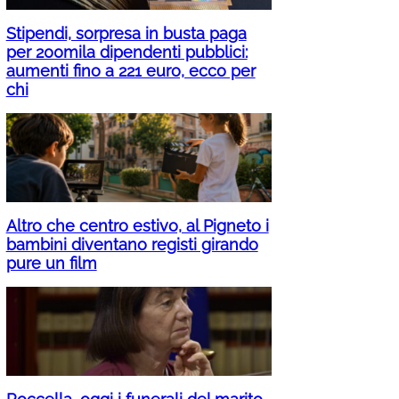
Stipendi, sorpresa in busta paga
per 200mila dipendenti pubblici:
aumenti fino a 221 euro, ecco per
chi
Altro che centro estivo, al Pigneto i
bambini diventano registi girando
pure un film