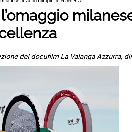
ilanese ai valori olimpici di eccellenza
l’omaggio milanese 
ccellenza
iezione del docufilm La Valanga Azzurra, di