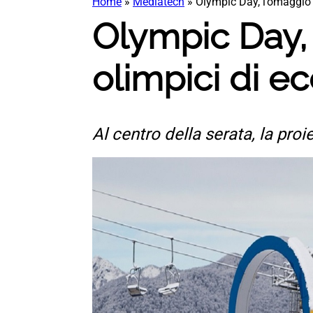
Home
»
Mediatech
»
Olympic Day, l’omaggio m
Olympic Day, 
olimpici di e
Al centro della serata, la pro