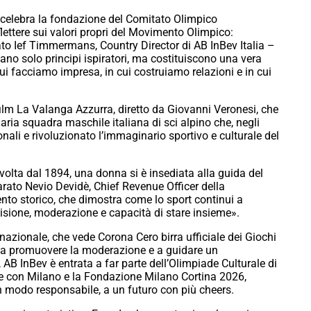
 celebra la fondazione del Comitato Olimpico
lettere sui valori propri del Movimento Olimpico:
to Ief Timmermans, Country Director di AB InBev Italia –
ano solo principi ispiratori, ma costituiscono una vera
i facciamo impresa, in cui costruiamo relazioni e in cui
ufilm La Valanga Azzurra, diretto da Giovanni Veronesi, che
aria squadra maschile italiana di sci alpino che, negli
nali e rivoluzionato l’immaginario sportivo e culturale del
volta dal 1894, una donna si è insediata alla guida del
rato Nevio Devidè, Chief Revenue Officer della
o storico, che dimostra come lo sport continui a
ivisione, moderazione e capacità di stare insieme».
nazionale, che vede Corona Cero birra ufficiale dei Giochi
o a promuovere la moderazione e a guidare un
AB InBev è entrata a far parte dell’Olimpiade Culturale di
me con Milano e la Fondazione Milano Cortina 2026,
n modo responsabile, a un futuro con più cheers.