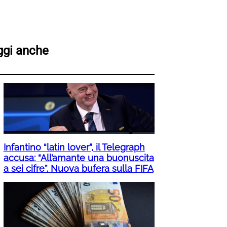
ggi anche
Infantino “latin lover”, il Telegraph
accusa: “All’amante una buonuscita
a sei cifre”. Nuova bufera sulla FIFA