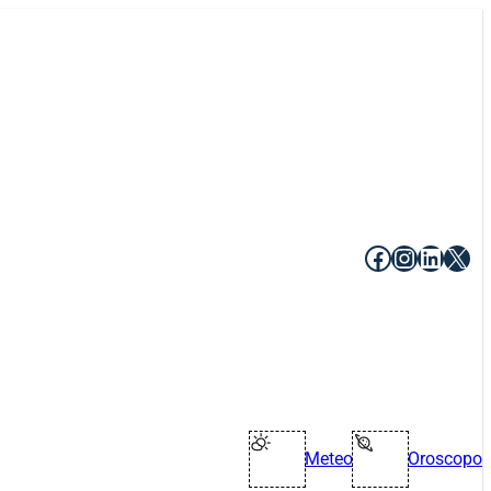
Facebook
Instagr
Linke
X
Meteo
Oroscopo