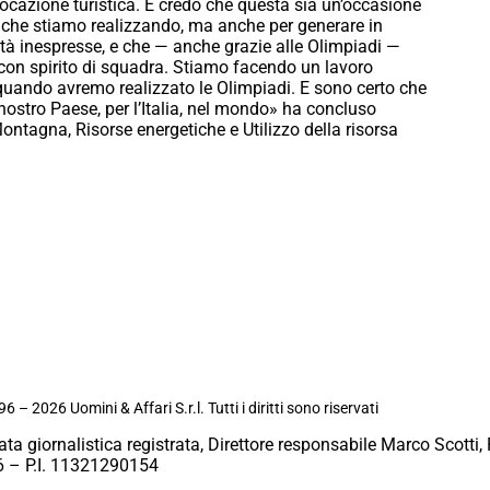
ocazione turistica. E credo che questa sia un’occasione
 che stiamo realizzando, ma anche per generare in
à inespresse, e che — anche grazie alle Olimpiadi —
con spirito di squadra. Stiamo facendo un lavoro
, quando avremo realizzato le Olimpiadi. E sono certo che
 nostro Paese, per l’Italia, nel mondo» ha concluso
ontagna, Risorse energetiche e Utilizzo della risorsa
6 – 2026 Uomini & Affari S.r.l. Tutti i diritti sono riservati
ata giornalistica registrata, Direttore responsabile Marco Scotti, 
 – P.I. 11321290154