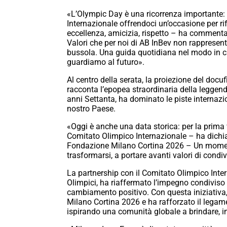
«L’Olympic Day è una ricorrenza importante:
Internazionale offrendoci un’occasione per rif
eccellenza, amicizia, rispetto – ha commenta
Valori che per noi di AB InBev non rappresent
bussola. Una guida quotidiana nel modo in cu
guardiamo al futuro».
Al centro della serata, la proiezione del doc
racconta l’epopea straordinaria della leggend
anni Settanta, ha dominato le piste internazio
nostro Paese.
«Oggi è anche una data storica: per la prima 
Comitato Olimpico Internazionale – ha dichia
Fondazione Milano Cortina 2026 – Un moment
trasformarsi, a portare avanti valori di cond
La partnership con il Comitato Olimpico Inter
Olimpici, ha riaffermato l’impegno condivis
cambiamento positivo. Con questa iniziativa, 
Milano Cortina 2026 e ha rafforzato il lega
ispirando una comunità globale a brindare, i