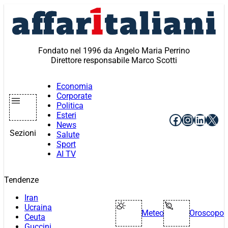
Vai
al
contenuto
Fondato nel 1996 da Angelo Maria Perrino
Direttore responsabile Marco Scotti
Economia
Corporate
Politica
Esteri
Facebook
Instagr
Linke
X
News
Sezioni
Salute
Sport
AI TV
Tendenze
Iran
Ucraina
Meteo
Oroscopo
Ceuta
Guccini