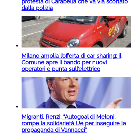
protesta di Carabella che va via scortato
dalla polizia
Milano amplia l’offerta di car sharing: il
Comune apre il bando per nuovi
operatori e punta sull’elettrico
Migranti, Renzi; “Autogoal di Meloni,
rompe la solidarietà Ue per inseguire la
propaganda di Vannacci”