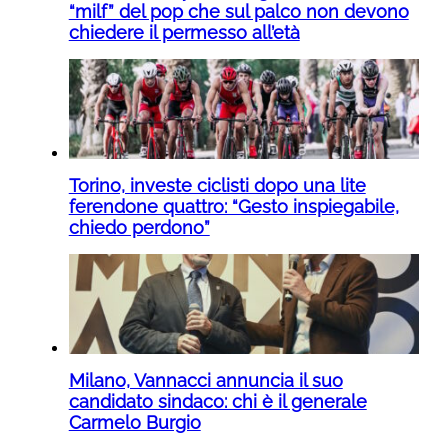
“milf” del pop che sul palco non devono
chiedere il permesso all’età
Torino, investe ciclisti dopo una lite
ferendone quattro: “Gesto inspiegabile,
chiedo perdono”
Milano, Vannacci annuncia il suo
candidato sindaco: chi è il generale
Carmelo Burgio