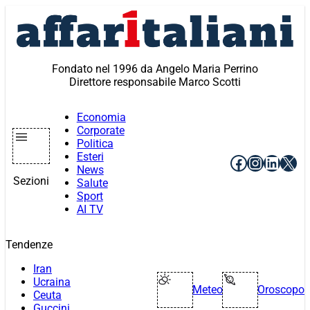
Vai
al
contenuto
Fondato nel 1996 da Angelo Maria Perrino
Direttore responsabile Marco Scotti
Economia
Corporate
Politica
Esteri
Facebook
Instagr
Linke
X
News
Sezioni
Salute
Sport
AI TV
Tendenze
Iran
Ucraina
Meteo
Oroscopo
Ceuta
Guccini