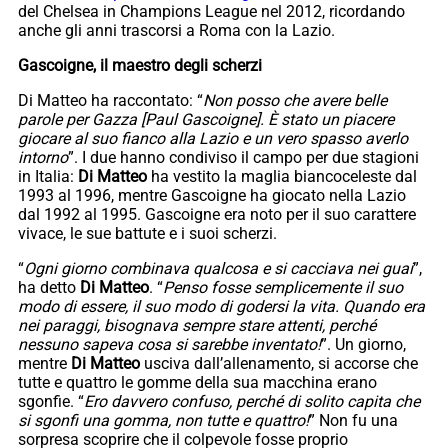
del Chelsea in Champions League nel 2012, ricordando
anche gli anni trascorsi a Roma con la Lazio.
Gascoigne, il maestro degli scherzi
Di Matteo ha raccontato: “
Non posso che avere belle
parole per Gazza [Paul Gascoigne]. È stato un piacere
giocare al suo fianco alla Lazio e un vero spasso averlo
intorno
”. I due hanno condiviso il campo per due stagioni
in Italia:
Di Matteo
ha vestito la maglia biancoceleste dal
1993 al 1996, mentre Gascoigne ha giocato nella Lazio
dal 1992 al 1995. Gascoigne era noto per il suo carattere
vivace, le sue battute e i suoi scherzi.
“
Ogni giorno combinava qualcosa e si cacciava nei guai
”,
ha detto
Di Matteo
. “
Penso fosse semplicemente il suo
modo di essere, il suo modo di godersi la vita. Quando era
nei paraggi, bisognava sempre stare attenti, perché
nessuno sapeva cosa si sarebbe inventato!
”. Un giorno,
mentre
Di Matteo
usciva dall’allenamento, si accorse che
tutte e quattro le gomme della sua macchina erano
sgonfie. “
Ero davvero confuso, perché di solito capita che
si sgonfi una gomma, non tutte e quattro!
” Non fu una
sorpresa scoprire che il colpevole fosse proprio