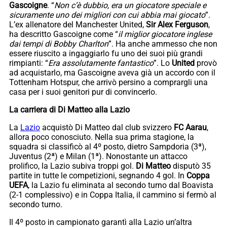
Gascoigne
. “
Non c’è dubbio, era un giocatore speciale e
sicuramente uno dei migliori con cui abbia mai giocato
”.
L’ex allenatore del Manchester United,
Sir Alex Ferguson
,
ha descritto Gascoigne come “
il miglior giocatore inglese
dai tempi di Bobby Charlton
”. Ha anche ammesso che non
essere riuscito a ingaggiarlo fu uno dei suoi più grandi
rimpianti: “
Era assolutamente fantastico
”. Lo
United
provò
ad acquistarlo, ma Gascoigne aveva già un accordo con il
Tottenham Hotspur, che arrivò persino a comprargli una
casa per i suoi genitori pur di convincerlo.
La carriera di Di Matteo alla Lazio
La
Lazio
acquistò Di Matteo dal club svizzero
FC Aarau
,
allora poco conosciuto. Nella sua prima stagione, la
squadra si classificò al 4º posto, dietro Sampdoria (3ª),
Juventus (2ª) e Milan (1ª). Nonostante un attacco
prolifico, la Lazio subiva troppi gol.
Di Matteo
disputò 35
partite in tutte le competizioni, segnando 4 gol. In
Coppa
UEFA
, la Lazio fu eliminata al secondo turno dal Boavista
(2-1 complessivo) e in Coppa Italia, il cammino si fermò al
secondo turno.
Il 4º posto in campionato garantì alla Lazio un’altra