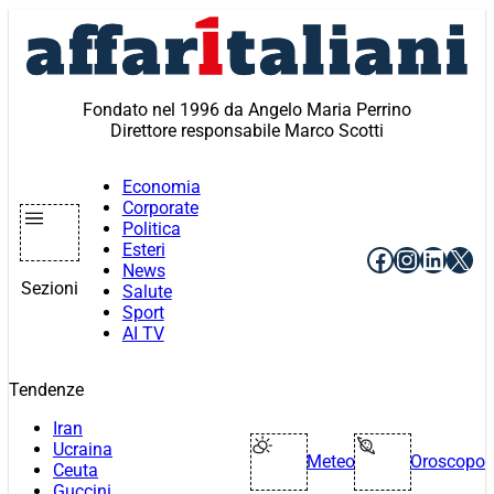
Vai
al
contenuto
Fondato nel 1996 da Angelo Maria Perrino
Direttore responsabile Marco Scotti
Economia
Corporate
Politica
Esteri
Facebook
Instagr
Linke
X
News
Sezioni
Salute
Sport
AI TV
Tendenze
Iran
Ucraina
Meteo
Oroscopo
Ceuta
Guccini