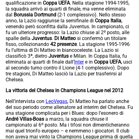
qualificazione in
Coppa UEFA
. Nella stagione 1994-1995,
la squadra arrivò ai quarti di finale, ma venne eliminata
dal
Borussia Dortmund
(2-1 complessivo). Nello stesso
anno, la Lazio raggiunse la semifinale di
Coppa Italia
,
venendo però sconfitta dalla Juventus. In campionato, ci
fu un ulteriore progresso: la Lazio chiuse al 2º posto, alle
spalle della
Juventus
.
Di Matteo
si confermò un titolare
fisso, collezionando
42 presenze
. La stagione 1995-1996
fu l’ultima di Di Matteo in biancoceleste. La Lazio si
classificò 3ª, dietro
Juventus
e Milan. In Coppa Italia, fu
eliminata ai quarti di finale dall’
Inter
e in
Coppa UEFA
, uscì
al secondo turno contro il Lione (4-1 complessivo). Dopo
tre stagioni, Di Matteo lasciò la Lazio per trasferirsi al
Chelsea.
La vittoria del Chelsea in Champions League nel 2012
Nell’intervista con
LeoVegas
, Di Matteo ha parlato anche
del suo periodo come allenatore ad interim del Chelsea. Fu
una stagione complicata per i Blues: dopo l’esonero di
André Villas-Boas
a marzo, la squadra chiuse il
campionato al 6º posto. Ma i tifosi non dimenticheranno
mai quel trionfo europeo – e nemmeno i giocatori. Il club
non aveva mai vinto la Champions League prima di quella