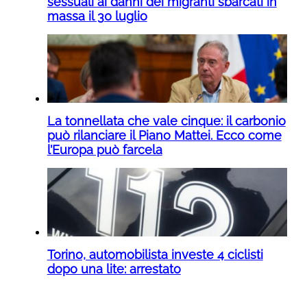
sessuali ai danni dei migranti sbarcati in
massa il 30 luglio
La tonnellata che vale cinque: il carbonio
può rilanciare il Piano Mattei. Ecco come
l’Europa può farcela
Torino, automobilista investe 4 ciclisti
dopo una lite: arrestato