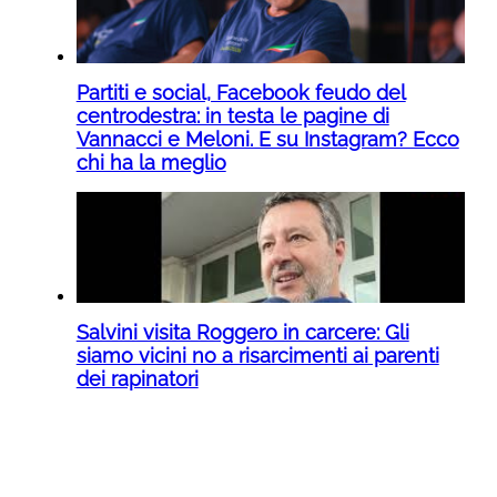
Partiti e social, Facebook feudo del
centrodestra: in testa le pagine di
Vannacci e Meloni. E su Instagram? Ecco
chi ha la meglio
Salvini visita Roggero in carcere: Gli
siamo vicini no a risarcimenti ai parenti
dei rapinatori