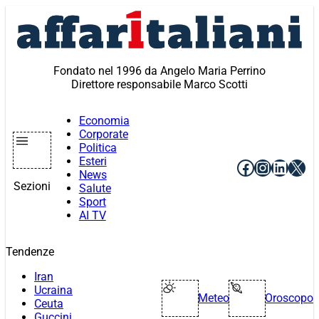
Vai
al
contenuto
Fondato nel 1996 da Angelo Maria Perrino
Direttore responsabile Marco Scotti
Economia
Corporate
Politica
Esteri
Facebook
Instagr
Linke
X
News
Sezioni
Salute
Sport
AI TV
Tendenze
Iran
Ucraina
Meteo
Oroscopo
Ceuta
Guccini