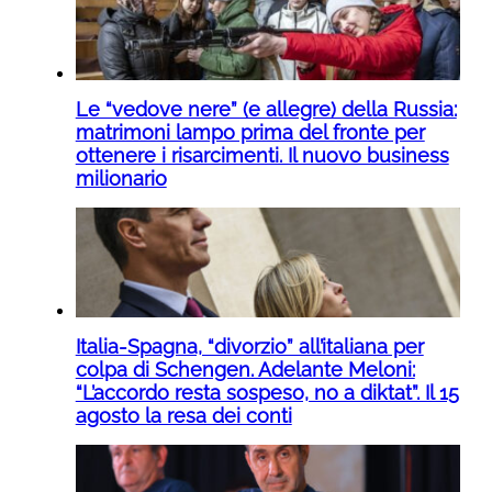
Le “vedove nere” (e allegre) della Russia:
matrimoni lampo prima del fronte per
ottenere i risarcimenti. Il nuovo business
milionario
Italia-Spagna, “divorzio” all’italiana per
colpa di Schengen. Adelante Meloni:
“L’accordo resta sospeso, no a diktat”. Il 15
agosto la resa dei conti