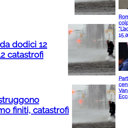
Roma
col
“L’a
15 a
 da dodici 12
12 catastrofi
Part
cent
Van
Ecc
distruggono
o finiti, catastrofi