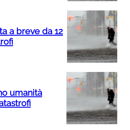
ta a breve da 12
rofi
ono umanità
atastrofi