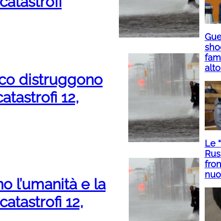
catastrofi
Guer
sho
fami
alto
poco distruggono
catastrofi 12,
Le 
Rus
fron
nuo
no l’umanità e la
catastrofi 12,