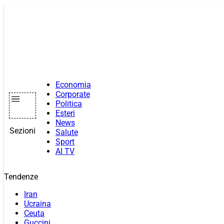
Vai
al
contenuto
Economia
Corporate
Politica
Esteri
News
Sezioni
Salute
Sport
AI TV
Tendenze
Iran
Ucraina
Ceuta
Guccini