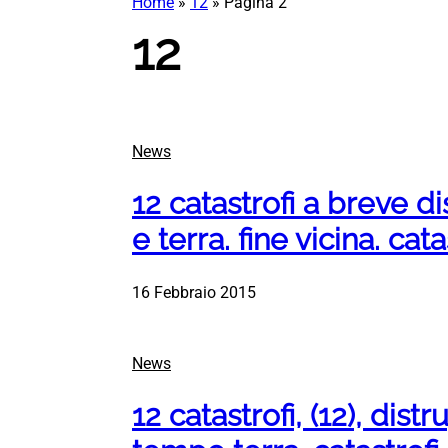
Home
»
12
»
Pagina 2
12
News
12 catastrofi a breve 
e terra. fine vicina. cata
16 Febbraio 2015
News
12 catastrofi, (12), dis