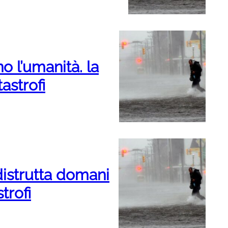
o l’umanità. la
astrofi
istrutta domani
trofi