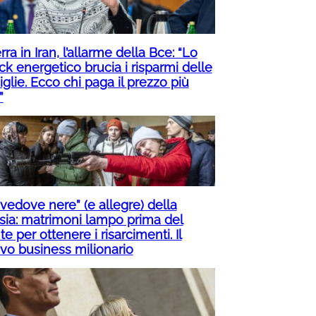
ra in Iran, l’allarme della Bce: “Lo
ck energetico brucia i risparmi delle
glie. Ecco chi paga il prezzo più
”
“vedove nere” (e allegre) della
sia: matrimoni lampo prima del
te per ottenere i risarcimenti. Il
vo business milionario