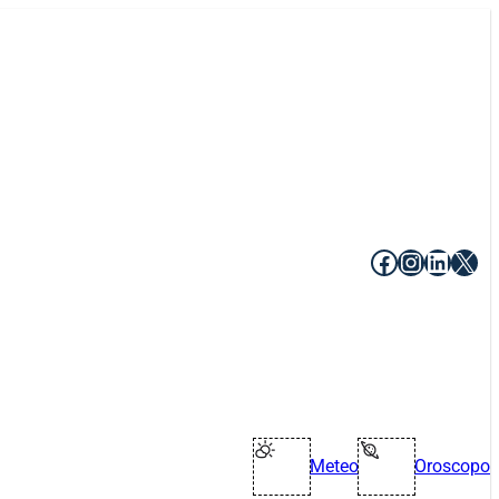
Facebook
Instagr
Linke
X
Meteo
Oroscopo