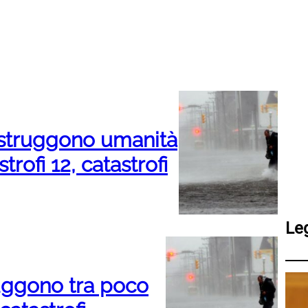
distruggono umanità
strofi 12, catastrofi
Le
truggono tra poco