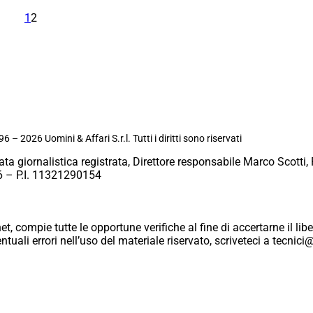
1
2
6 – 2026 Uomini & Affari S.r.l. Tutti i diritti sono riservati
ata giornalistica registrata, Direttore responsabile Marco Scotti, 
 – P.I. 11321290154
et, compie tutte le opportune verifiche al fine di accertarne il libe
eventuali errori nell’uso del materiale riservato, scriveteci a tecn