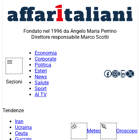
Vai
al
contenuto
Fondato nel 1996 da Angelo Maria Perrino
Direttore responsabile Marco Scotti
Economia
Corporate
Politica
Esteri
Facebook
Instagr
Linke
X
News
Sezioni
Salute
Sport
AI TV
Tendenze
Iran
Ucraina
Meteo
Oroscopo
Ceuta
Guccini