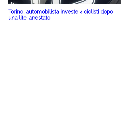
Torino, automobilista investe 4 ciclisti dopo
una lite: arrestato