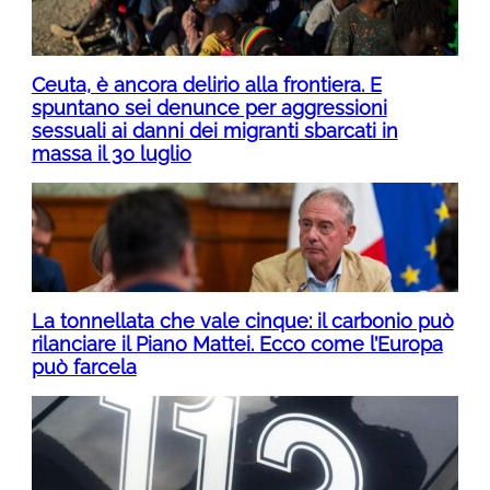
Ceuta, è ancora delirio alla frontiera. E
spuntano sei denunce per aggressioni
sessuali ai danni dei migranti sbarcati in
massa il 30 luglio
La tonnellata che vale cinque: il carbonio può
rilanciare il Piano Mattei. Ecco come l’Europa
può farcela