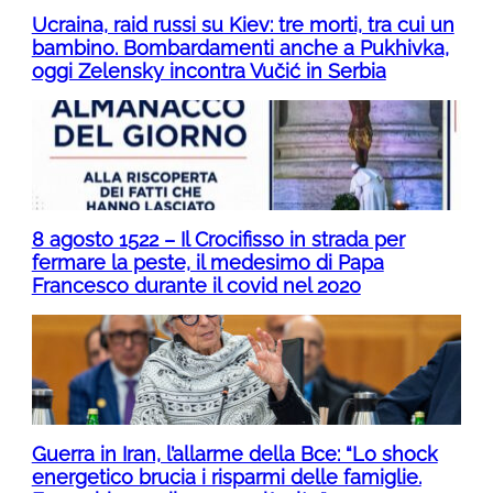
Ucraina, raid russi su Kiev: tre morti, tra cui un
bambino. Bombardamenti anche a Pukhivka,
oggi Zelensky incontra Vučić in Serbia
8 agosto 1522 – Il Crocifisso in strada per
fermare la peste, il medesimo di Papa
Francesco durante il covid nel 2020
Guerra in Iran, l’allarme della Bce: “Lo shock
energetico brucia i risparmi delle famiglie.