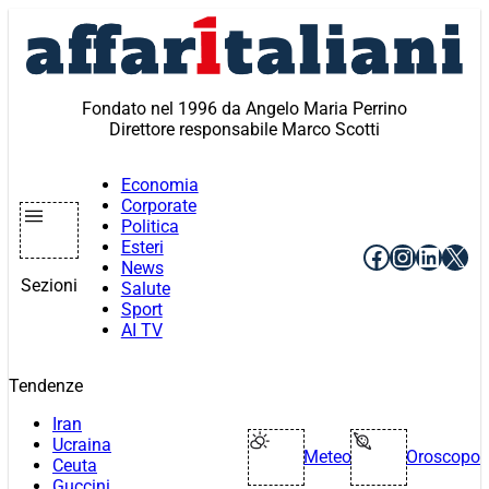
Vai
al
contenuto
Fondato nel 1996 da Angelo Maria Perrino
Direttore responsabile Marco Scotti
Economia
Corporate
Politica
Esteri
Facebook
Instagr
Linke
X
News
Sezioni
Salute
Sport
AI TV
Tendenze
Iran
Ucraina
Meteo
Oroscopo
Ceuta
Guccini