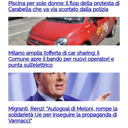
Piscina per sole donne: il flop della protesta di
Carabella che va via scortato dalla polizia
Milano amplia l’offerta di car sharing: il
Comune apre il bando per nuovi operatori e
punta sull’elettrico
Migranti, Renzi; “Autogoal di Meloni, rompe la
solidarietà Ue per inseguire la propaganda di
Vannacci”