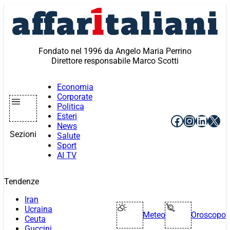
Vai
al
contenuto
Fondato nel 1996 da Angelo Maria Perrino
Direttore responsabile Marco Scotti
Economia
Corporate
Politica
Esteri
Facebook
Instagr
Linke
X
News
Sezioni
Salute
Sport
AI TV
Tendenze
Iran
Ucraina
Meteo
Oroscopo
Ceuta
Guccini