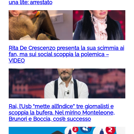
una lite: arrestato
Rita De Crescenzo presenta la sua scimmia ai
fan, ma sui social scoppia la polemica –
VIDEO
Rai, l’Usb “mette all’indice” tre giornalisti e
scoppia la bufera. Nel mirino Monteleone,
Brunori e Boccia, cos’è successo