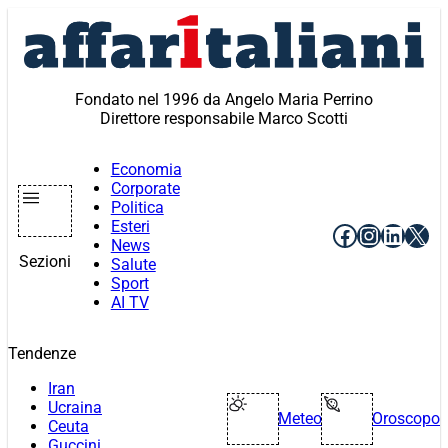
Vai
al
contenuto
Fondato nel 1996 da Angelo Maria Perrino
Direttore responsabile Marco Scotti
Economia
Corporate
Politica
Esteri
Facebook
Instagr
Linke
X
News
Sezioni
Salute
Sport
AI TV
Tendenze
Iran
Ucraina
Meteo
Oroscopo
Ceuta
Guccini