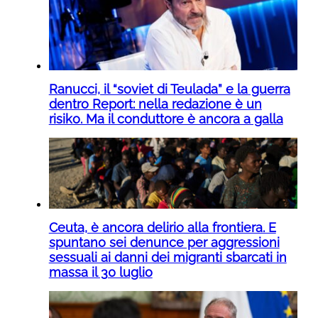
Ranucci, il “soviet di Teulada” e la guerra
dentro Report: nella redazione è un
risiko. Ma il conduttore è ancora a galla
Ceuta, è ancora delirio alla frontiera. E
spuntano sei denunce per aggressioni
sessuali ai danni dei migranti sbarcati in
massa il 30 luglio