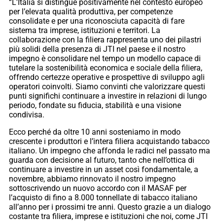
“L’Italia si distingue positivamente nel contesto europeo
per l’elevata qualità produttiva, per competenze
consolidate e per una riconosciuta capacità di fare
sistema tra imprese, istituzioni e territori. La
collaborazione con la filiera rappresenta uno dei pilastri
più solidi della presenza di JTI nel paese e il nostro
impegno è consolidare nel tempo un modello capace di
tutelare la sostenibilità economica e sociale della filiera,
offrendo certezze operative e prospettive di sviluppo agli
operatori coinvolti. Siamo convinti che valorizzare questi
punti significhi continuare a investire in relazioni di lungo
periodo, fondate su fiducia, stabilità e una visione
condivisa.
Ecco perché da oltre 10 anni sosteniamo in modo
crescente i produttori e l’intera filiera acquistando tabacco
italiano. Un impegno che affonda le radici nel passato ma
guarda con decisione al futuro, tanto che nell’ottica di
continuare a investire in un asset così fondamentale, a
novembre, abbiamo rinnovato il nostro impegno
sottoscrivendo un nuovo accordo con il MASAF per
l’acquisto di fino a 8.000 tonnellate di tabacco italiano
all’anno per i prossimi tre anni. Questo grazie a un dialogo
costante tra filiera, imprese e istituzioni che noi, come JTI