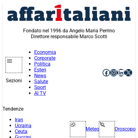
Vai
al
contenuto
Fondato nel 1996 da Angelo Maria Perrino
Direttore responsabile Marco Scotti
Economia
Corporate
Politica
Esteri
Facebook
Instagr
Linke
X
News
Sezioni
Salute
Sport
AI TV
Tendenze
Iran
Ucraina
Meteo
Oroscopo
Ceuta
Guccini