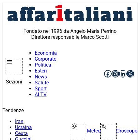
Vai
al
contenuto
Fondato nel 1996 da Angelo Maria Perrino
Direttore responsabile Marco Scotti
Economia
Corporate
Politica
Esteri
Facebook
Instagr
Linke
X
News
Sezioni
Salute
Sport
AI TV
Tendenze
Iran
Ucraina
Meteo
Oroscopo
Ceuta
Guccini