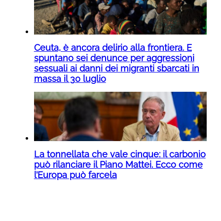
Ceuta, è ancora delirio alla frontiera. E
spuntano sei denunce per aggressioni
sessuali ai danni dei migranti sbarcati in
massa il 30 luglio
La tonnellata che vale cinque: il carbonio
può rilanciare il Piano Mattei. Ecco come
l’Europa può farcela