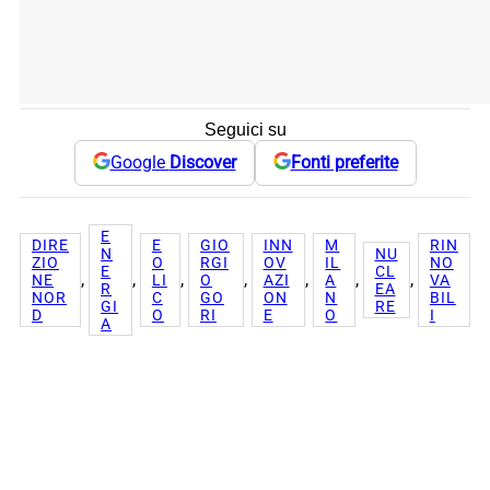
Seguici su
Google
Discover
Fonti preferite
E
DIRE
E
GIO
INN
M
RIN
N
NU
ZIO
O
RGI
OV
IL
NO
E
CL
, 
, 
, 
, 
, 
, 
, 
NE
LI
O
AZI
A
VA
R
EA
NOR
C
GO
ON
N
BIL
GI
RE
D
O
RI
E
O
I
A