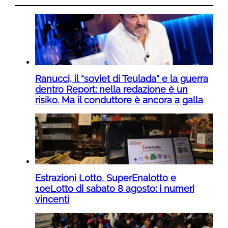
Ranucci, il “soviet di Teulada” e la guerra
dentro Report: nella redazione è un
risiko. Ma il conduttore è ancora a galla
Estrazioni Lotto, SuperEnalotto e
10eLotto di sabato 8 agosto: i numeri
vincenti