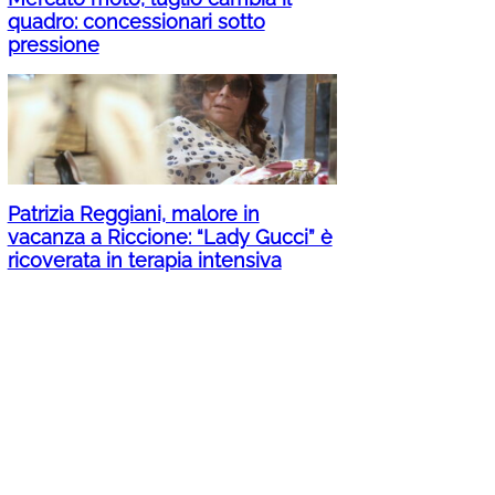
quadro: concessionari sotto
pressione
Patrizia Reggiani, malore in
vacanza a Riccione: “Lady Gucci” è
ricoverata in terapia intensiva