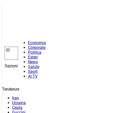
Vai
al
contenuto
Economia
Corporate
Politica
Esteri
News
Sezioni
Salute
Sport
AI TV
Tendenze
Iran
Ucraina
Ceuta
Guccini