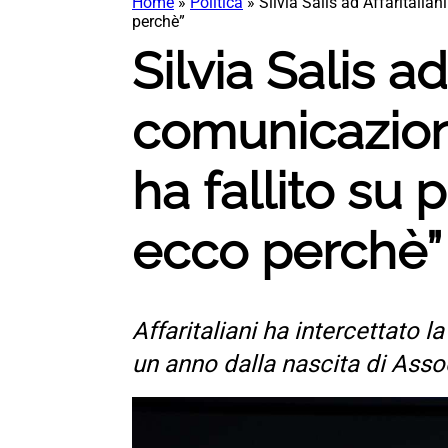
Home
»
Politica
»
Silvia Salis ad Affaritalia
perchè”
Silvia Salis a
comunicazion
ha fallito su 
ecco perchè
Affaritaliani ha intercettato 
un anno dalla nascita di Ass