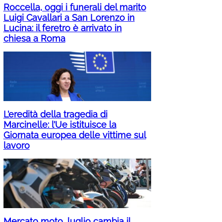
Roccella, oggi i funerali del marito
Luigi Cavallari a San Lorenzo in
Lucina: il feretro è arrivato in
chiesa a Roma
L’eredità della tragedia di
Marcinelle: l’Ue istituisce la
Giornata europea delle vittime sul
lavoro
Mercato moto, luglio cambia il