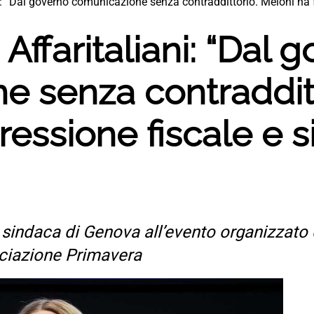
ni: “Dal governo comunicazione senza contraddittorio. Meloni ha f
d Affaritaliani: “Dal 
e senza contradditt
pressione fiscale e 
”
la sindaca di Genova all’evento organizzato
ociazione Primavera