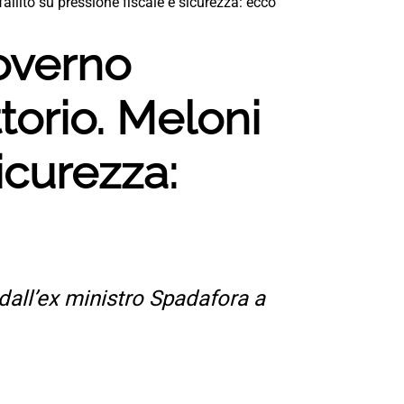
allito su pressione fiscale e sicurezza: ecco
governo
orio. Meloni
sicurezza:
 dall’ex ministro Spadafora a