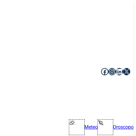
Facebook
Instagr
Linke
X
Meteo
Oroscopo