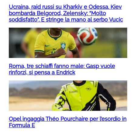
Ucraina, raid russi su Kharkiv e Odessa. Kiev
bombarda Belgorod, Zelensky: “Molto
soddisfatto”. E stringe la mano al serbo Vucic
Roma, tre schiaffi fanno male: Gasp vuole
rinforzi, si pensa a Endrick
Opel ingaggia Théo Pourchaire per l’esordio in
Formula E