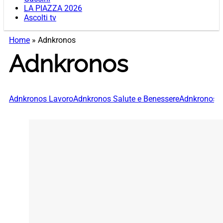
LA PIAZZA 2026
Ascolti tv
Home
»
Adnkronos
Adnkronos
Adnkronos Lavoro
Adnkronos Salute e Benessere
Adnkronos So