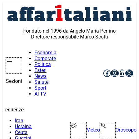
Vai
al
contenuto
Fondato nel 1996 da Angelo Maria Perrino
Direttore responsabile Marco Scotti
Economia
Corporate
Politica
Esteri
Facebook
Instagr
Linke
X
News
Sezioni
Salute
Sport
AI TV
Tendenze
Iran
Ucraina
Meteo
Oroscopo
Ceuta
Guccini