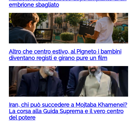
embrione sbagliato
Altro che centro estivo, al Pigneto i bambini
diventano registi e girano pure un film
Iran, chi può succedere a Mojtaba Khamenei?
La corsa alla Guida Suprema e il vero centro
del potere