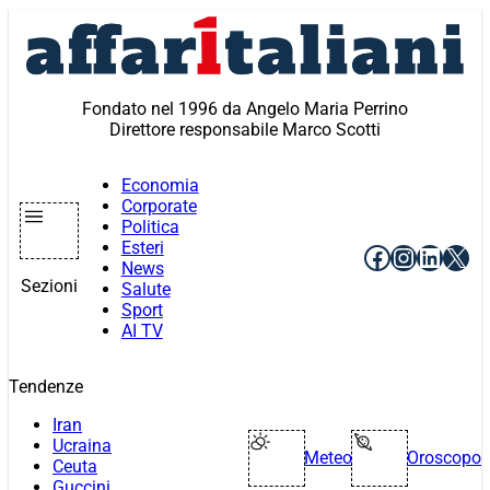
Vai
al
contenuto
Fondato nel 1996 da Angelo Maria Perrino
Direttore responsabile Marco Scotti
Economia
Corporate
Politica
Esteri
Facebook
Instagr
Linke
X
News
Sezioni
Salute
Sport
AI TV
Tendenze
Iran
Ucraina
Meteo
Oroscopo
Ceuta
Guccini