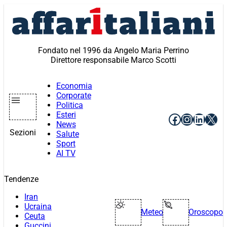
Vai
al
contenuto
Fondato nel 1996 da Angelo Maria Perrino
Direttore responsabile Marco Scotti
Economia
Corporate
Politica
Esteri
Facebook
Instagr
Linke
X
News
Sezioni
Salute
Sport
AI TV
Tendenze
Iran
Ucraina
Meteo
Oroscopo
Ceuta
Guccini