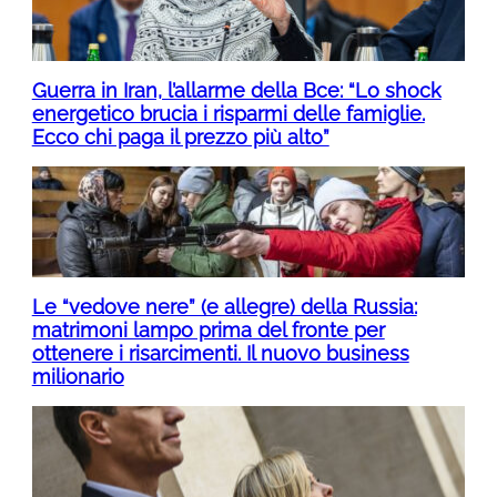
Guerra in Iran, l’allarme della Bce: “Lo shock
energetico brucia i risparmi delle famiglie.
Ecco chi paga il prezzo più alto”
Le “vedove nere” (e allegre) della Russia:
matrimoni lampo prima del fronte per
ottenere i risarcimenti. Il nuovo business
milionario