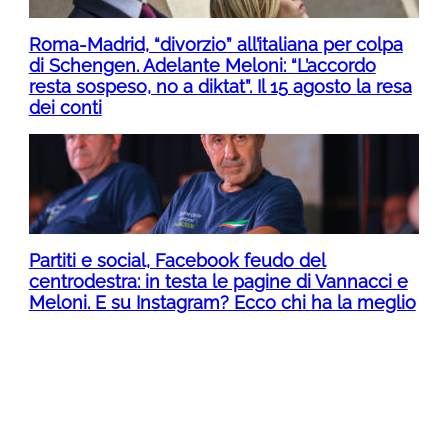
Roma-Madrid, “divorzio” all’italiana per colpa
di Schengen. Adelante Meloni: “L’accordo
resta sospeso, no a diktat”. Il 15 agosto la resa
dei conti
Partiti e social, Facebook feudo del
centrodestra: in testa le pagine di Vannacci e
Meloni. E su Instagram? Ecco chi ha la meglio