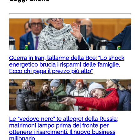
Guerra in Iran, l’allarme della Bce: “Lo shock
energetico brucia i risparmi delle famiglie.
Ecco chi paga il prezzo più alto”
Le “vedove nere” (e allegre) della Russia:
matrimoni lampo prima del fronte per
ottenere i risarcimenti. Il nuovo business
milionario