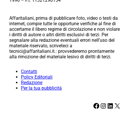
1996 – P.I. 11321290154
Affaritaliani, prima di pubblicare foto, video o testi da
internet, compie tutte le opportune verifiche al fine di
accertarne il libero regime di circolazione e non violare
i diritti di autore o altri diritti esclusivi di terzi. Per
segnalare alla redazione eventuali errori nell’uso del
materiale riservato, scriveteci a
tecnici@affaritaliani.it.: provvederemo prontamente
alla rimozione del materiale lesivo di diritti di terzi.
Contatti
Policy Editoriali
Redazione
Per la tua pubblicità
Facebook
Instagram
LinkedIn
X