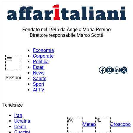
Vai
al
contenuto
Fondato nel 1996 da Angelo Maria Perrino
Direttore responsabile Marco Scotti
Economia
Corporate
Politica
Esteri
Facebook
Instagr
Linke
X
News
Sezioni
Salute
Sport
AI TV
Tendenze
Iran
Ucraina
Meteo
Oroscopo
Ceuta
Guccini