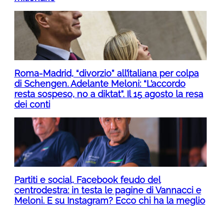
Roma-Madrid, “divorzio” all’italiana per colpa
di Schengen. Adelante Meloni: “L’accordo
resta sospeso, no a diktat”. Il 15 agosto la resa
dei conti
Partiti e social, Facebook feudo del
centrodestra: in testa le pagine di Vannacci e
Meloni. E su Instagram? Ecco chi ha la meglio