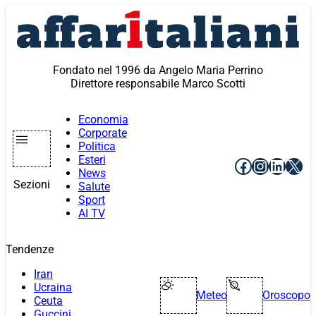
Vai
al
contenuto
Fondato nel 1996 da Angelo Maria Perrino
Direttore responsabile Marco Scotti
Economia
Corporate
Politica
Esteri
Facebook
Instagr
Linke
X
News
Sezioni
Salute
Sport
AI TV
Tendenze
Iran
Ucraina
Meteo
Oroscopo
Ceuta
Guccini