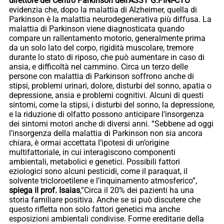
direttore del Centro Parkinson dell’ASST G.PINI-CTO
evidenzia che, dopo la malattia di Alzheimer, quella di
Parkinson è la malattia neurodegenerativa più diffusa. La
malattia di Parkinson viene diagnosticata quando
compare un rallentamento motorio, generalmente prima
da un solo lato del corpo, rigidità muscolare, tremore
durante lo stato di riposo, che può aumentare in caso di
ansia, e difficoltà nel cammino. Circa un terzo delle
persone con malattia di Parkinson soffrono anche di
stipsi, problemi urinari, dolore, disturbi del sonno, apatia o
depressione, ansia e problemi cognitivi. Alcuni di questi
sintomi, come la stipsi, i disturbi del sonno, la depressione,
e la riduzione di olfatto possono anticipare l’insorgenza
dei sintomi motori anche di diversi anni. “Sebbene ad oggi
l’insorgenza della malattia di Parkinson non sia ancora
chiara, è ormai accettata l’ipotesi di un’origine
multifattoriale, in cui interagiscono componenti
ambientali, metabolici e genetici. Possibili fattori
eziologici sono alcuni pesticidi, come il paraquat, il
solvente tricloroetilene e l’inquinamento atmosferico”,
spiega il prof. Isaias
,”Circa il 20% dei pazienti ha una
storia familiare positiva. Anche se si può discutere che
questo rifletta non solo fattori genetici ma anche
esposizioni ambientali condivise. Forme ereditarie della