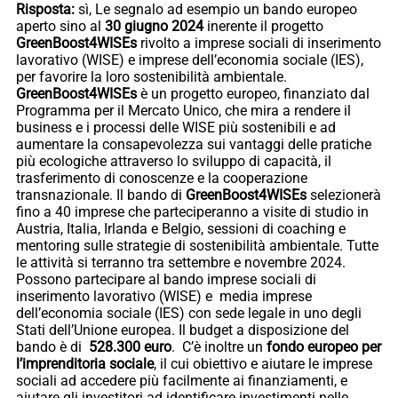
Risposta:
sì, Le segnalo ad esempio un bando europeo
aperto sino al
30 giugno 2024
inerente il progetto
GreenBoost4WISEs
rivolto a imprese sociali di inserimento
lavorativo (WISE) e imprese dell’economia sociale (IES),
per favorire la loro sostenibilità ambientale.
GreenBoost4WISEs
è un progetto europeo, finanziato dal
Programma per il Mercato Unico, che mira a rendere il
business e i processi delle WISE più sostenibili e ad
aumentare la consapevolezza sui vantaggi delle pratiche
più ecologiche attraverso lo sviluppo di capacità, il
trasferimento di conoscenze e la cooperazione
transnazionale. Il bando di
GreenBoost4WISEs
selezionerà
fino a 40 imprese che parteciperanno a visite di studio in
Austria, Italia, Irlanda e Belgio, sessioni di coaching e
mentoring sulle strategie di sostenibilità ambientale. Tutte
le attività si terranno tra settembre e novembre 2024.
Possono partecipare al bando imprese sociali di
inserimento lavorativo (WISE) e media imprese
dell’economia sociale (IES) con sede legale in uno degli
Stati dell’Unione europea. Il budget a disposizione del
bando è di
528.300 euro
. C’è inoltre un
fondo europeo per
l’imprenditoria sociale
, il cui obiettivo e aiutare le imprese
sociali ad accedere più facilmente ai finanziamenti, e
aiutare gli investitori ad identificare investimenti nelle