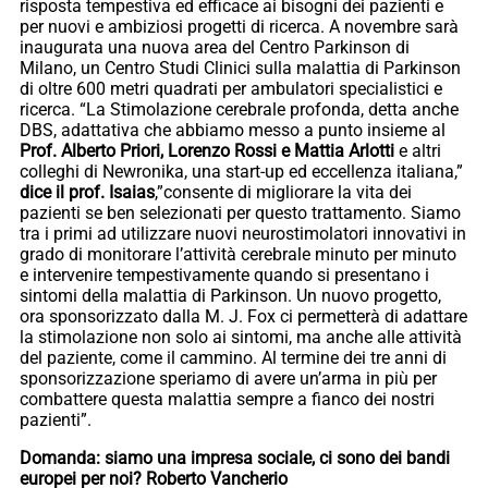
risposta tempestiva ed efficace ai bisogni dei pazienti e
per nuovi e ambiziosi progetti di ricerca. A novembre sarà
inaugurata una nuova area del Centro Parkinson di
Milano, un Centro Studi Clinici sulla malattia di Parkinson
di oltre 600 metri quadrati per ambulatori specialistici e
ricerca. “La Stimolazione cerebrale profonda, detta anche
DBS, adattativa che abbiamo messo a punto insieme al
Prof. Alberto Priori, Lorenzo Rossi e Mattia Arlotti
e altri
colleghi di Newronika, una start-up ed eccellenza italiana,”
dice il prof. Isaias
,”consente di migliorare la vita dei
pazienti se ben selezionati per questo trattamento. Siamo
tra i primi ad utilizzare nuovi neurostimolatori innovativi in
grado di monitorare l’attività cerebrale minuto per minuto
e intervenire tempestivamente quando si presentano i
sintomi della malattia di Parkinson. Un nuovo progetto,
ora sponsorizzato dalla M. J. Fox ci permetterà di adattare
la stimolazione non solo ai sintomi, ma anche alle attività
del paziente, come il cammino. Al termine dei tre anni di
sponsorizzazione speriamo di avere un’arma in più per
combattere questa malattia sempre a fianco dei nostri
pazienti”.
Domanda: siamo una impresa sociale, ci sono dei bandi
europei per noi? Roberto Vancherio