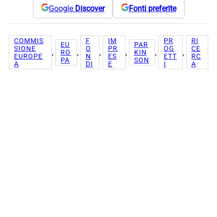
Google
Discover
Fonti preferite
COMMIS
F
IM
PR
RI
EU
PAR
SIONE
O
PR
OG
CE
, 
, 
, 
, 
, 
, 
RO
KIN
EUROPE
N
ES
ETT
RC
PA
SON
A
DI
E
I
A