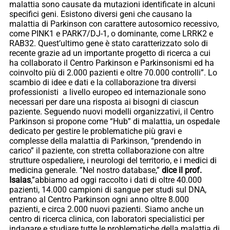
malattia sono causate da mutazioni identificate in alcuni
specifici geni. Esistono diversi geni che causano la
malattia di Parkinson con carattere autosomico recessivo,
come PINK1 e PARK7/DJ-1, o dominante, come LRRK2 e
RAB32. Quest’ultimo gene è stato caratterizzato solo di
recente grazie ad un importante progetto di ricerca a cui
ha collaborato il Centro Parkinson e Parkinsonismi ed ha
coinvolto più di 2.000 pazienti e oltre 70.000 controlli”. Lo
scambio di idee e dati e la collaborazione tra diversi
professionisti a livello europeo ed internazionale sono
necessari per dare una risposta ai bisogni di ciascun
paziente. Seguendo nuovi modelli organizzativi, il Centro
Parkinson si propone come “Hub” di malattia, un ospedale
dedicato per gestire le problematiche più gravi e
complesse della malattia di Parkinson, “prendendo in
carico” il paziente, con stretta collaborazione con altre
strutture ospedaliere, i neurologi del territorio, e i medici di
medicina generale. ”Nel nostro database,”
dice il prof.
Isaias
,”abbiamo ad oggi raccolto i dati di oltre 40.000
pazienti, 14.000 campioni di sangue per studi sul DNA,
entrano al Centro Parkinson ogni anno oltre 8.000
pazienti, e circa 2.000 nuovi pazienti. Siamo anche un
centro di ricerca clinica, con laboratori specialistici per
indagare e studiare tutte le problematiche della malattia di