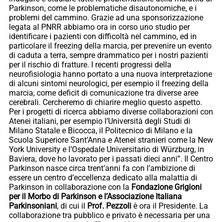
Parkinson, come le problematiche disautonomiche, e i
problemi del cammino. Grazie ad una sponsorizzazione
legata al PNRR abbiamo ora in corso uno studio per
identificare i pazienti con difficoltà nel cammino, ed in
particolare il freezing della marcia, per prevenire un evento
di caduta a terra, sempre drammatico per i nostri pazienti
per il rischio di fratture. I recenti progressi della
neurofisiologia hanno portato a una nuova interpretazione
di alcuni sintomi neurologici, per esempio il freezing della
marcia, come deficit di comunicazione tra diverse aree
cerebrali. Cercheremo di chiarire meglio questo aspetto.
Per i progetti di ricerca abbiamo diverse collaborazioni con
Atenei italiani, per esempio l’Università degli Studi di
Milano Statale e Bicocca, il Politecnico di Milano e la
Scuola Superiore Sant’Anna e Atenei stranieri come la New
York University e l’Ospedale Universitario di Würzburg, in
Baviera, dove ho lavorato per i passati dieci anni”. Il Centro
Parkinson nasce circa trent’anni fa con l’ambizione di
essere un centro d’eccellenza dedicato alla malattia di
Parkinson in collaborazione con la
Fondazione Grigioni
per il Morbo di Parkinson e l’Associazione Italiana
Parkinsoniani
, di cui il
Prof. Pezzoli
è ora il Presidente. La
collaborazione tra pubblico e privato è necessaria per una