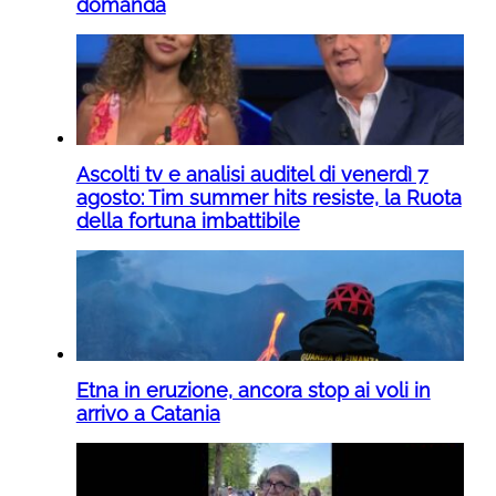
domanda
Ascolti tv e analisi auditel di venerdì 7
agosto: Tim summer hits resiste, la Ruota
della fortuna imbattibile
Etna in eruzione, ancora stop ai voli in
arrivo a Catania