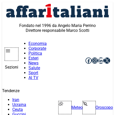
Vai
al
contenuto
Fondato nel 1996 da Angelo Maria Perrino
Direttore responsabile Marco Scotti
Economia
Corporate
Politica
Esteri
Facebook
Instagr
Linke
X
News
Sezioni
Salute
Sport
AI TV
Tendenze
Iran
Ucraina
Meteo
Oroscopo
Ceuta
Guccini