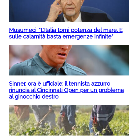
Musumeci: “L’Italia torni potenza del mare. E
sulle calamità basta emergenze infinite”
Sinner, ora è ufficiale: il tennista azzurro
rinuncia al Cincinnati Open per un problema
al ginocchio destro