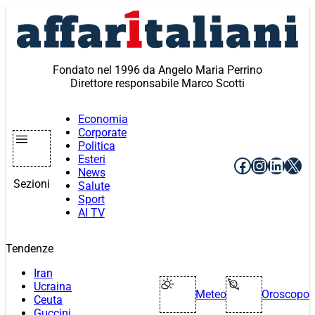
Vai
al
contenuto
Fondato nel 1996 da Angelo Maria Perrino
Direttore responsabile Marco Scotti
Economia
Corporate
Politica
Esteri
Facebook
Instagr
Linke
X
News
Sezioni
Salute
Sport
AI TV
Tendenze
Iran
Ucraina
Meteo
Oroscopo
Ceuta
Guccini