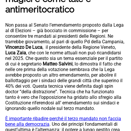
antimeritocratico
Non passa al Senato l’emendamento proposto dalla Lega
al dl Elezioni – già bocciato in commissione – per
consentire tre mandati ai presidenti delle Regioni. Ne
trarrebbe giovamento, al pari di quello Pd della Campania,
Vincenzo De Luca
, il presidente della Regione Veneto,
Luca Zaia
, che con le norme attuali non può ricandidarsi
nel 2025. Che questo sia un tema essenziale per il partito
di cui è segretario
Matteo Salvini
, lo dimostra il fatto che
nelle ore prima della votazione sembrava che la Lega
avrebbe proposto un altro emendamento, per abolire il
ballottaggio per i sindaci delle grandi città che superino il
40% dei voti. Questa tecnica viene definita dagli spin
doctor “della distrazione”. Tecnica che ha funzionato
tanto è vero che l’opposizione ha gridato allo sfregio alla
Costituzione riferendosi all’ emendamento sui sindaci e
ignorando quello nodale sul terzo mandato.
È importante ribadire perché il terzo mandato non faccia
bene alla democrazia
. Uno dei principi fondamentali di
quest’ultima è l’alternanza: il potere a lungo gestito crea