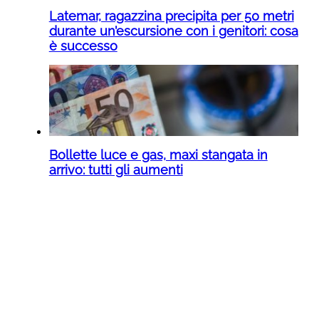
Latemar, ragazzina precipita per 50 metri
durante un’escursione con i genitori: cosa
è successo
Bollette luce e gas, maxi stangata in
arrivo: tutti gli aumenti