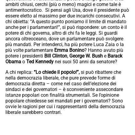
ambiti chiusi, cerchi (più o meno) magici e come tale è
antimeritocratico. Si pensi agli Usa, dove il presidente può
essere eletto al massimo per due incarichi consecutivi. A
chi obietta: “A questo punto poniamo il limite di mandato
anche per i parlamentari!”, si può rispondere: un conto è il
potere di chi governa, altro di chi fa le leggi. Si guardi
ancora oltreoceano, dove un parlamentare può svolgere
più mandati. Per intenderci, ha più potere Luca Zaia o la
più volte parlamentare
Emma Bonino
? Hanno avuto più
potere i presidenti
Bill Clinton
,
George W. Bush
e
Barack
Obama
o
Ted Kennedy
nei suoi 50 anni da senatore?
A chi replica:
“Lo chiede il popolo!”,
si può ribattere che
nella democrazia liberale, che pure prevede forme di
democrazia diretta – come nel caso dell’elezione dei
sindaci e dei governatori – è sconveniente assecondare
istanze popolari con finalità strumentali. Se l’opinione
popolare chiedesse sei mandati per i governatori? Sono
ovvie le ragioni per cui i rappresentanti della democrazia
liberale sarebbero contrari.