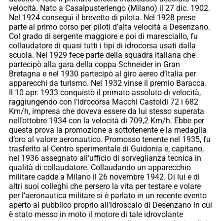
velocità. Nato a Casalpusterlengo (Milano) il 27 dic. 1902.
Nel 1924 conseguì il brevetto di pilota. Nel 1928 prese
parte al primo corso per piloti d’alta velocità a Desenzano.
Col grado di sergente maggiore e poi di maresciallo, fu
collaudatore di quasi tutti i tipi di idrocorsa usati dalla
scuola. Nel 1929 fece parte della squadra italiana che
partecipò alla gara della coppa Schneider in Gran
Bretagna e nel 1930 partecipò al giro aereo d’Italia per
apparecchi da turismo. Nel 1932 vinse il premio Baracca.
Il 10 apr. 1933 conquistò il primato assoluto di velocità,
raggiungendo con l’idrocorsa Macchi Castoldi 72 i 682
Km/h, impresa che doveva essere da lui stesso superata
nell’ottobre 1934 con la velocità di 709,2 Km/h. Ebbe per
questa prova la promozione a sottotenente e la medaglia
d’oro al valore aeronautico. Promosso tenente nel 1935, fu
trasferito al Centro sperimentale di Guidonia e, capitano,
nel 1936 assegnato all’ufficio di sorveglianza tecnica in
qualità di collaudatore. Collaudando un apparecchio
militare cadde a Milano il 26 novembre 1942. Di lui e di
altri suoi colleghi che persero la vita per testare e volare
per l’aeronautica militare si è parlato in un recente evento
aperto al pubblico proprio all’idroscalo di Desenzano in cui
è stato messo in moto il motore di tale idrovolante