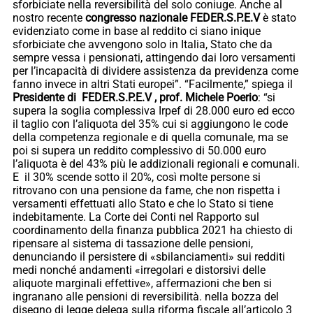
sforbiciate nella reversibilità del solo coniuge. Anche al
nostro recente
congresso nazionale FEDER.S.P.E.V
è stato
evidenziato come in base al reddito ci siano inique
sforbiciate che avvengono solo in Italia, Stato che da
sempre vessa i pensionati, attingendo dai loro versamenti
per l’incapacità di dividere assistenza da previdenza come
fanno invece in altri Stati europei”. “Facilmente,” spiega il
Presidente di FEDER.S.P.E.V , prof. Michele Poerio
: “si
supera la soglia complessiva Irpef di 28.000 euro ed ecco
il taglio con l’aliquota del 35% cui si aggiungono le code
della competenza regionale e di quella comunale, ma se
poi si supera un reddito complessivo di 50.000 euro
l’aliquota è del 43% più le addizionali regionali e comunali.
E il 30% scende sotto il 20%, così molte persone si
ritrovano con una pensione da fame, che non rispetta i
versamenti effettuati allo Stato e che lo Stato si tiene
indebitamente. La Corte dei Conti nel Rapporto sul
coordinamento della finanza pubblica 2021 ha chiesto di
ripensare al sistema di tassazione delle pensioni,
denunciando il persistere di «sbilanciamenti» sui redditi
medi nonché andamenti «irregolari e distorsivi delle
aliquote marginali effettive», affermazioni che ben si
ingranano alle pensioni di reversibilità. nella bozza del
disegno di legge delega sulla riforma fiscale all’articolo 3