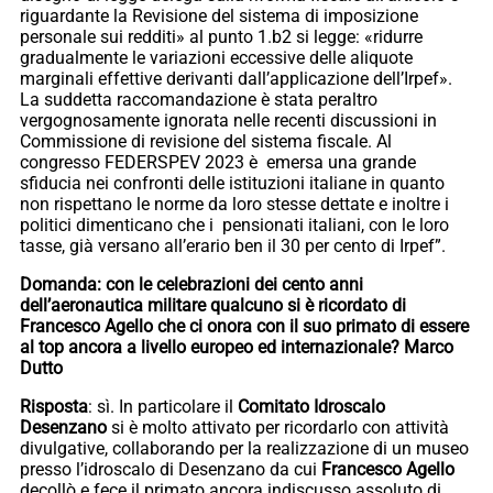
riguardante la Revisione del sistema di imposizione
personale sui redditi» al punto 1.b2 si legge: «ridurre
gradualmente le variazioni eccessive delle aliquote
marginali effettive derivanti dall’applicazione dell’Irpef».
La suddetta raccomandazione è stata peraltro
vergognosamente ignorata nelle recenti discussioni in
Commissione di revisione del sistema fiscale. Al
congresso FEDERSPEV 2023 è emersa una grande
sfiducia nei confronti delle istituzioni italiane in quanto
non rispettano le norme da loro stesse dettate e inoltre i
politici dimenticano che i pensionati italiani, con le loro
tasse, già versano all’erario ben il 30 per cento di Irpef”.
Domanda: con le celebrazioni dei cento anni
dell’aeronautica militare qualcuno si è ricordato di
Francesco Agello che ci onora con il suo primato di essere
al top ancora a livello europeo ed internazionale? Marco
Dutto
Risposta
: sì. In particolare il
Comitato Idroscalo
Desenzano
si è molto attivato per ricordarlo con attività
divulgative, collaborando per la realizzazione di un museo
presso l’idroscalo di Desenzano da cui
Francesco Agello
decollò e fece il primato ancora indiscusso assoluto di