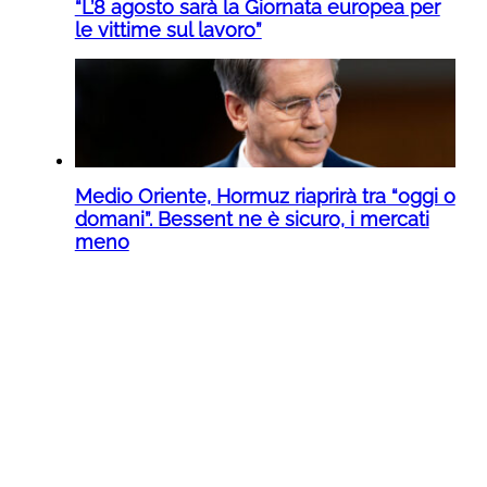
“L’8 agosto sarà la Giornata europea per
le vittime sul lavoro”
Medio Oriente, Hormuz riaprirà tra “oggi o
domani”. Bessent ne è sicuro, i mercati
meno