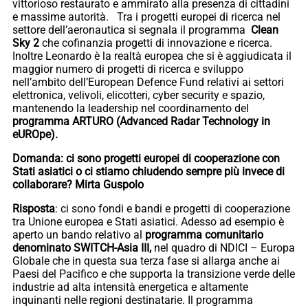
vittorioso restaurato e ammirato alla presenza di cittadini
e massime autorità. Tra i progetti europei di ricerca nel
settore dell’aeronautica si segnala il programma
Clean
Sky 2
che cofinanzia progetti di innovazione e ricerca.
Inoltre Leonardo è la realtà europea che si è aggiudicata il
maggior numero di progetti di ricerca e sviluppo
nell’ambito dell’European Defence Fund relativi ai settori
elettronica, velivoli, elicotteri, cyber security e spazio,
mantenendo la leadership nel coordinamento del
programma ARTURO (Advanced Radar Technology in
eUROpe).
Domanda: ci sono progetti europei di cooperazione con
Stati asiatici o ci stiamo chiudendo sempre più invece di
collaborare? Mirta Guspolo
Risposta
: ci sono fondi e bandi e progetti di cooperazione
tra Unione europea e Stati asiatici. Adesso ad esempio è
aperto un bando relativo al
programma comunitario
denominato SWITCH-Asia III,
nel quadro di NDICI – Europa
Globale che in questa sua terza fase si allarga anche ai
Paesi del Pacifico e che supporta la transizione verde delle
industrie ad alta intensità energetica e altamente
inquinanti nelle regioni destinatarie. Il programma