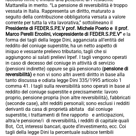
Mattarella in merito. “La pensione di reversibilità è troppo
vessata in Italia. Rappresenta un diritto, maturato a
seguito della contribuzione obbligatoria versata a valore
corrente per tutta la vita lavorativa,” sottolineano il
Presidente di FEDER.S.P.E.V prof. Michele Poerio e il prof.
Marco Perelli Ercolini, vicepresidente di FEDER.S.P.E.V”
e la
forma dei tagli della legge Dini, agganciata all’entità del
reddito del coniuge superstite, ha un netto aspetto di
iniquo e vessante prelievo tributario, tagli che si
aggiungono ai salati prelievi Irpef. I tagli vengono operati
in caso di decesso del coniuge in attività di servizio
(pensioni indirette) oppure se già pensionato (
pensione di
reversibilità)
e non vi sono altri aventi diritto in base alla
tanto discussa e odiata legge Dini 335/1995 articolo 1
comma 41. I tagli sulla reversibilità sono operati in base al
reddito del coniuge superstite e precisamente: lavoro
proprio, pensione propria (non altre reversibilità), fabbricati
(seconde case), altri redditi personali; sono esclusi i redditi
derivanti da casa di proprietà abitata dal coniuge
superstite, i trattamenti di fine rapporto e anticipazioni,
altra/e pensione/i di reversibilità, i redditi di capitale quali
Bot, Cct, interessi bancari, quote d’investimento, ecc. Coi
tagli della legge Dini la percentuale subisce terribili