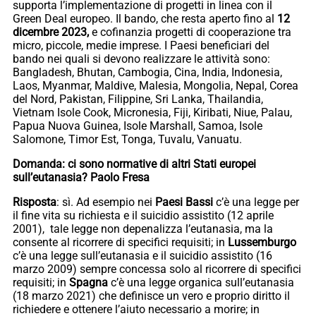
supporta l’implementazione di progetti in linea con il
Green Deal europeo. Il bando, che resta aperto fino al
12
dicembre 2023,
e cofinanzia progetti di cooperazione tra
micro, piccole, medie imprese. I Paesi beneficiari del
bando nei quali si devono realizzare le attività sono:
Bangladesh, Bhutan, Cambogia, Cina, India, Indonesia,
Laos, Myanmar, Maldive, Malesia, Mongolia, Nepal, Corea
del Nord, Pakistan, Filippine, Sri Lanka, Thailandia,
Vietnam Isole Cook, Micronesia, Fiji, Kiribati, Niue, Palau,
Papua Nuova Guinea, Isole Marshall, Samoa, Isole
Salomone, Timor Est, Tonga, Tuvalu, Vanuatu.
Domanda: ci sono normative di altri Stati europei
sull’eutanasia? Paolo Fresa
Risposta
: sì. Ad esempio nei
Paesi Bassi
c’è una legge per
il fine vita su richiesta e il suicidio assistito (12 aprile
2001), tale legge non depenalizza l’eutanasia, ma la
consente al ricorrere di specifici requisiti; in
Lussemburgo
c’è una legge sull’eutanasia e il suicidio assistito (16
marzo 2009) sempre concessa solo al ricorrere di specifici
requisiti; in
Spagna
c’è una legge organica sull’eutanasia
(18 marzo 2021) che definisce un vero e proprio diritto il
richiedere e ottenere l’aiuto necessario a morire; in