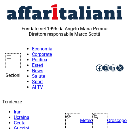
Vai
al
contenuto
Fondato nel 1996 da Angelo Maria Perrino
Direttore responsabile Marco Scotti
Economia
Corporate
Politica
Esteri
Facebook
Instagr
Linke
X
News
Sezioni
Salute
Sport
AI TV
Tendenze
Iran
Ucraina
Meteo
Oroscopo
Ceuta
Guccini