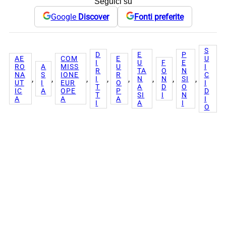
Seguici su
Google
Discover
Fonti preferite
S
D
E
P
AE
COM
E
U
I
U
F
E
RO
A
MISS
U
I
R
TA
O
N
NA
S
IONE
R
C
, 
, 
, 
, 
, 
, 
, 
, 
I
N
N
SI
UT
I
EUR
O
I
T
A
D
O
IC
A
OPE
P
D
T
SI
I
N
A
A
A
I
I
A
I
O