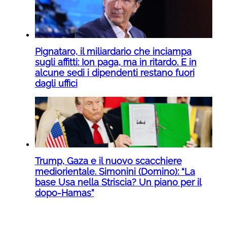
Pignataro, il miliardario che inciampa
sugli affitti: Ion paga, ma in ritardo. E in
alcune sedi i dipendenti restano fuori
dagli uffici
Trump, Gaza e il nuovo scacchiere
mediorientale. Simonini (Domino): “La
base Usa nella Striscia? Un piano per il
dopo-Hamas”