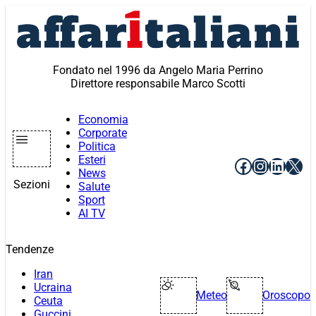
Vai
al
contenuto
Fondato nel 1996 da Angelo Maria Perrino
Direttore responsabile Marco Scotti
Economia
Corporate
Politica
Esteri
Facebook
Instagr
Linke
X
News
Sezioni
Salute
Sport
AI TV
Tendenze
Iran
Ucraina
Meteo
Oroscopo
Ceuta
Guccini