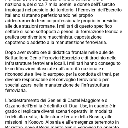
nazionale, dei circa 7 mila uomini e donne dell’Esercito
impiegati nel presidio del territorio. I Ferrovieri dell’Esercito
Italiano si stanno perfezionando nel proprio
addestramento tecnico-professionale proprio in presidio
alle due stazioni romane. I militari di questo specifico
settore si sono sottoposti a periodi di formazione teorica e
pratica per diventare macchinista, capostazione,
capotreno o addetto alla manutenzione ferroviaria.
Dopo aver svolto ore di didattica frontale nelle aule del
Battaglione Genio Ferrovieri Esercizio e di tirocinio nelle
infrastrutture ferroviarie locali, i militari hanno conseguito
le certificazioni rilasciate dall’autorità nazionale e
riconosciute a livello europeo, per la condotta di treni, per
divenire responsabile del convoglio ferroviario o per
specializzarsi nella manutenzione dell’infrastruttura
ferroviaria.
L’addestramento dei Genieri di Castel Maggiore e di
Ozzano dell’Emilia è definito di Dual Use, in quanto è in
grado di replicare diversi scenari operativi in modalità
fedeli alla realtà, dalle strade ferrate della Bosnia, alle
missioni in Kosovo, Albania e all’emergenza terremoto in
Pakistan, dove il Reggimento Genio Ferrovieri ha operato,