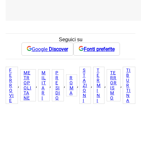
Seguici su
Google
Discover
Fonti preferite
F
S
T
TI
ME
M
P
TE
E
T
E
B
TR
IL
R
R
RR
R
A
R
U
OP
IT
E
O
OR
, 
, 
, 
, 
, 
, 
, 
, 
R
ZI
M
R
OLI
A
SI
M
IS
O
O
I
TI
TA
R
DI
A
M
VI
N
N
N
NE
I
O
O
E
I
I
A