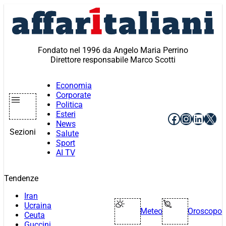
Vai
al
contenuto
Fondato nel 1996 da Angelo Maria Perrino
Direttore responsabile Marco Scotti
Economia
Corporate
Politica
Esteri
Facebook
Instagr
Linke
X
News
Sezioni
Salute
Sport
AI TV
Tendenze
Iran
Ucraina
Meteo
Oroscopo
Ceuta
Guccini