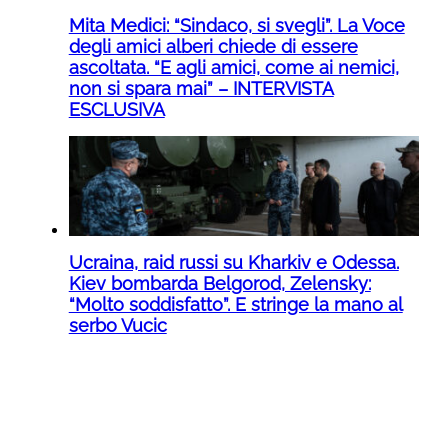
Mita Medici: “Sindaco, si svegli”. La Voce
degli amici alberi chiede di essere
ascoltata. “E agli amici, come ai nemici,
non si spara mai” – INTERVISTA
ESCLUSIVA
Ucraina, raid russi su Kharkiv e Odessa.
Kiev bombarda Belgorod, Zelensky:
“Molto soddisfatto”. E stringe la mano al
serbo Vucic