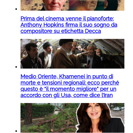
Prima del cinema venne il pianoforte:
Anthony Hopkins firma il suo sogno da
compositore su etichetta Decca
Medio Oriente, Khamenei in punto di
morte e tensioni regionali: ecco perché
questo è “il momento migliore” per un
accordo con gli Usa, come dice l’Iran