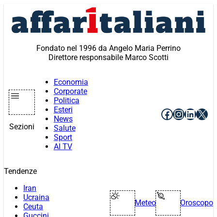
Vai
al
contenuto
Fondato nel 1996 da Angelo Maria Perrino
Direttore responsabile Marco Scotti
Economia
Corporate
Politica
Esteri
Facebook
Instagr
Linke
X
News
Sezioni
Salute
Sport
AI TV
Tendenze
Iran
Ucraina
Meteo
Oroscopo
Ceuta
Guccini