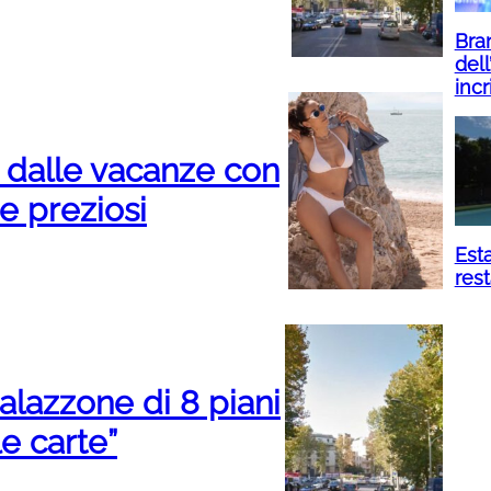
Bran
dell
incr
o dalle vacanze con
 e preziosi
Esta
res
palazzone di 8 piani
e carte”