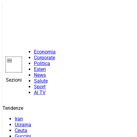
Vai
al
contenuto
Economia
Corporate
Politica
Esteri
News
Sezioni
Salute
Sport
AI TV
Tendenze
Iran
Ucraina
Ceuta
Guccini