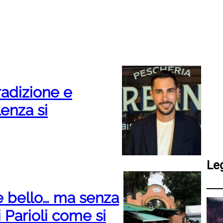
radizione e
lenza si
Le
e è bello… ma senza
ai Parioli come si