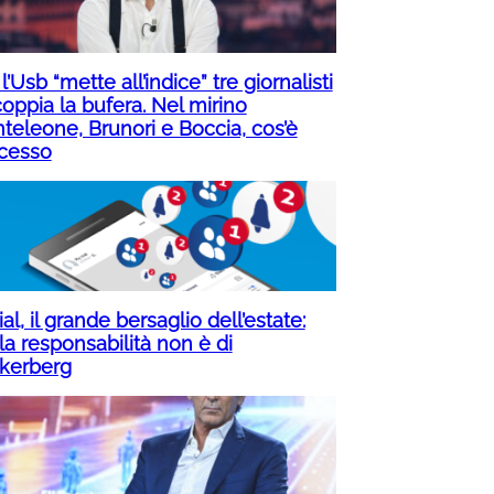
 l’Usb “mette all’indice” tre giornalisti
oppia la bufera. Nel mirino
teleone, Brunori e Boccia, cos’è
cesso
al, il grande bersaglio dell’estate:
la responsabilità non è di
kerberg