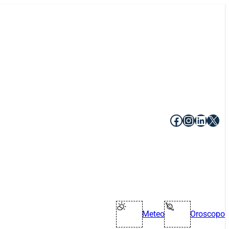
Facebook
Instagr
Linke
X
Meteo
Oroscopo