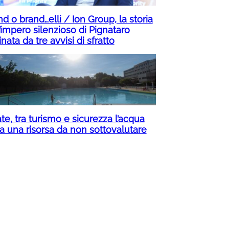
d o brand…elli / Ion Group, la storia
’impero silenzioso di Pignataro
inata da tre avvisi di sfratto
te, tra turismo e sicurezza l’acqua
ta una risorsa da non sottovalutare