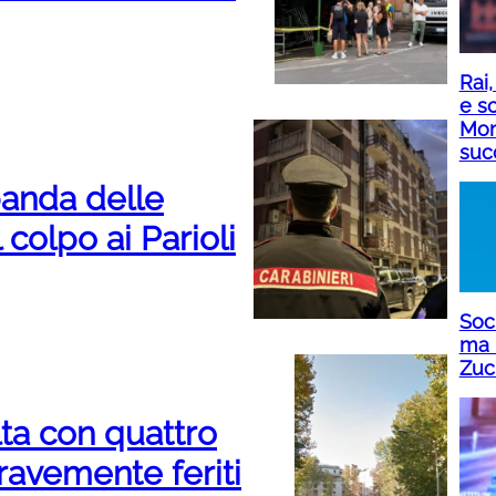
Rai,
e sc
Mon
suc
banda delle
 colpo ai Parioli
Soci
ma 
Zuc
lta con quattro
gravemente feriti