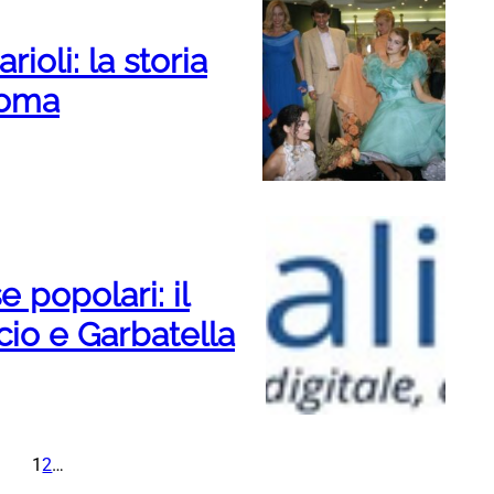
ioli: la storia
Roma
e popolari: il
ccio e Garbatella
1
2
…