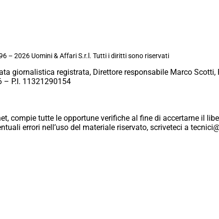
6 – 2026 Uomini & Affari S.r.l. Tutti i diritti sono riservati
ata giornalistica registrata, Direttore responsabile Marco Scotti, 
 – P.I. 11321290154
et, compie tutte le opportune verifiche al fine di accertarne il libe
eventuali errori nell’uso del materiale riservato, scriveteci a tecn