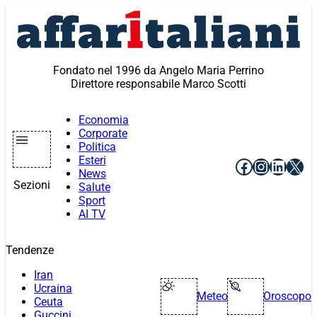
Vai
al
contenuto
Fondato nel 1996 da Angelo Maria Perrino
Direttore responsabile Marco Scotti
Economia
Corporate
Politica
Esteri
Facebook
Instagr
Linke
X
News
Sezioni
Salute
Sport
AI TV
Tendenze
Iran
Ucraina
Meteo
Oroscopo
Ceuta
Guccini