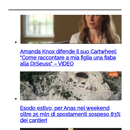
Amanda Knox difende il suo Cartwheel:
“Come raccontare a mia figlia una fiaba
alla Dr.Seuss” – VIDEO
Esodo estivo, per Anas nel weekend
oltre 25 mln di spostamenti sospeso 83%
dei cantieri